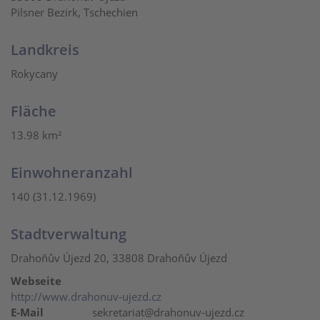
Pilsner Bezirk, Tschechien
Landkreis
Rokycany
Fläche
13.98 km²
Einwohneranzahl
140 (31.12.1969)
Stadtverwaltung
Drahoňův Újezd 20, 33808 Drahoňův Újezd
Webseite
http://www.drahonuv-ujezd.cz
E-Mail
sekretariat@drahonuv-ujezd.cz