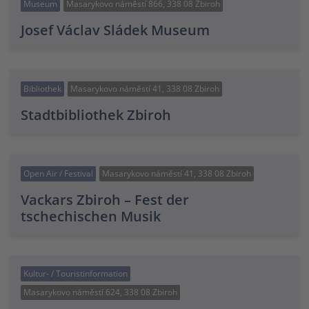
Museum
Masarykovo náměstí 866, 338 08 Zbiroh
Josef Václav Sládek Museum
Bibliothek
Masarykovo náměstí 41, 338 08 Zbiroh
Stadtbibliothek Zbiroh
Open Air / Festival
Masarykovo náměstí 41, 338 08 Zbiroh
Vackars Zbiroh – Fest der
tschechischen Musik
Kultur- / Touristinformation
Masarykovo náměstí 624, 338 08 Zbiroh