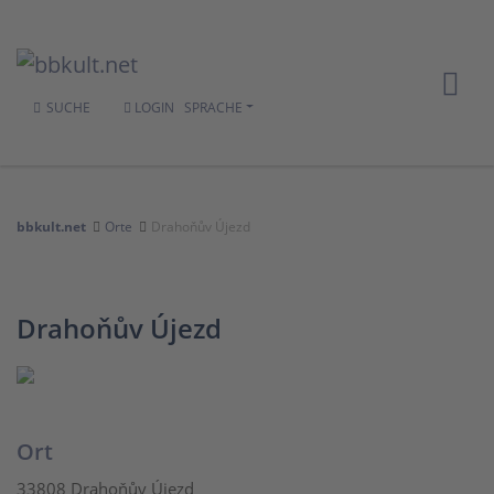
SUCHE
LOGIN
SPRACHE
bbkult.net
Orte
Drahoňův Újezd
Drahoňův Újezd
Ort
33808 Drahoňův Újezd