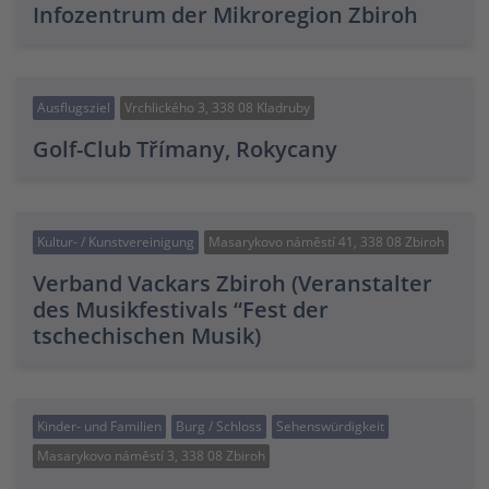
Infozentrum der Mikroregion Zbiroh
Ausflugsziel
Vrchlického 3, 338 08 Kladruby
Golf-Club Třímany, Rokycany
Kultur- / Kunstvereinigung
Masarykovo náměstí 41, 338 08 Zbiroh
Verband Vackars Zbiroh (Veranstalter
des Musikfestivals “Fest der
tschechischen Musik)
Kinder- und Familien
Burg / Schloss
Sehenswürdigkeit
Masarykovo náměstí 3, 338 08 Zbiroh