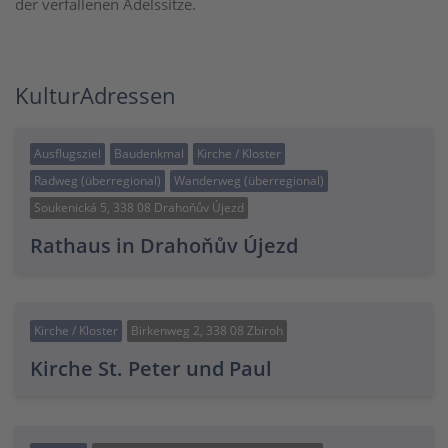
der verfallenen Adelssitze.
KulturAdressen
Ausflugsziel
Baudenkmal
Kirche / Kloster
Radweg (überregional)
Wanderweg (überregional)
Soukenická 5, 338 08 Drahoňův Újezd
Rathaus in Drahoňův Újezd
Kirche / Kloster
Birkenweg 2, 338 08 Zbiroh
Kirche St. Peter und Paul