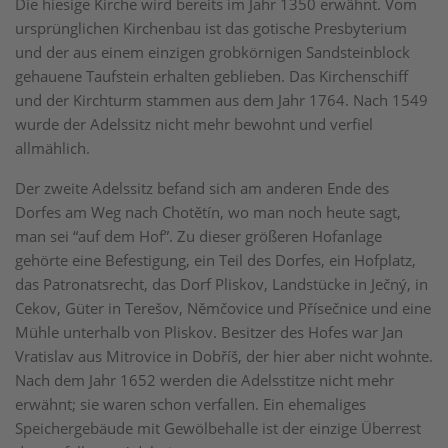
Die hiesige Kirche wird bereits im Jahr 1350 erwähnt. Vom
ursprünglichen Kirchenbau ist das gotische Presbyterium
und der aus einem einzigen grobkörnigen Sandsteinblock
gehauene Taufstein erhalten geblieben. Das Kirchenschiff
und der Kirchturm stammen aus dem Jahr 1764. Nach 1549
wurde der Adelssitz nicht mehr bewohnt und verfiel
allmählich.
Der zweite Adelssitz befand sich am anderen Ende des
Dorfes am Weg nach Chotětín, wo man noch heute sagt,
man sei “auf dem Hof”. Zu dieser größeren Hofanlage
gehörte eine Befestigung, ein Teil des Dorfes, ein Hofplatz,
das Patronatsrecht, das Dorf Pliskov, Landstücke in Ječný, in
Cekov, Güter in Terešov, Němčovice und Přísečnice und eine
Mühle unterhalb von Pliskov. Besitzer des Hofes war Jan
Vratislav aus Mitrovice in Dobříš, der hier aber nicht wohnte.
Nach dem Jahr 1652 werden die Adelsstitze nicht mehr
erwähnt; sie waren schon verfallen. Ein ehemaliges
Speichergebäude mit Gewölbehalle ist der einzige Überrest