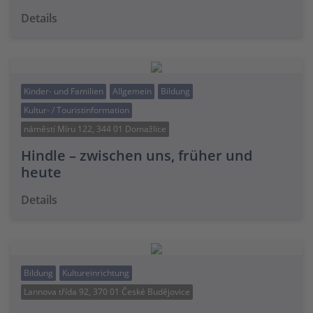
Details
Kinder- und Familien
Allgemein
Bildung
Kultur- / Touristinformation
náměstí Míru 122, 344 01 Domažlice
Hindle – zwischen uns, früher und
heute
Details
Bildung
Kultureinrichtung
Lannova třída 92, 370 01 České Budějovice