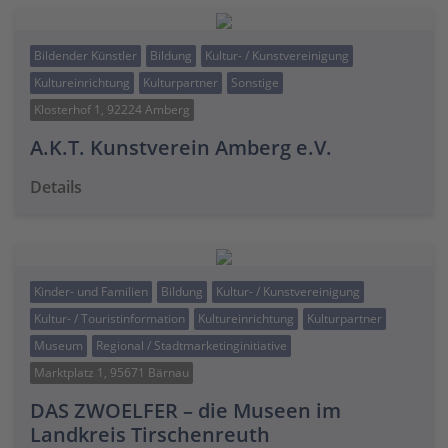
Bildender Künstler
Bildung
Kultur- / Kunstvereinigung
Kultureinrichtung
Kulturpartner
Sonstige
Klosterhof 1, 92224 Amberg
A.K.T. Kunstverein Amberg e.V.
Details
Kinder- und Familien
Bildung
Kultur- / Kunstvereinigung
Kultur- / Touristinformation
Kultureinrichtung
Kulturpartner
Museum
Regional / Stadtmarketinginitiative
Marktplatz 1, 95671 Bärnau
DAS ZWOELFER – die Museen im
Landkreis Tirschenreuth