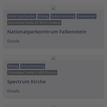
Kinder- und Familien
Bildung
Kultureinrichtung
Kulturpartner
Eisensteiner Straße 20, 94227 Lindberg
Nationalparkzentrum Falkenstein
Details
Bildung
Kultureinrichtung
Schärdinger Straße 6, 94032 Passau
Spectrum Kirche
Details