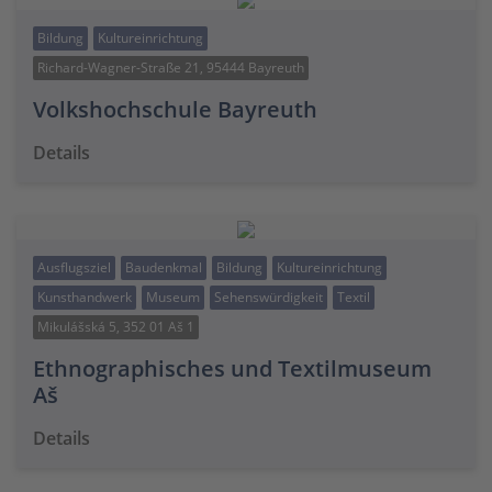
Bildung
Kultureinrichtung
Richard-Wagner-Straße 21, 95444 Bayreuth
Volkshochschule Bayreuth
Details
Ausflugsziel
Baudenkmal
Bildung
Kultureinrichtung
Kunsthandwerk
Museum
Sehenswürdigkeit
Textil
Mikulášská 5, 352 01 Aš 1
Ethnographisches und Textilmuseum
Aš
Details