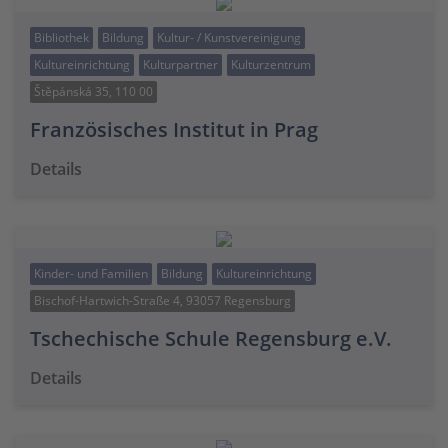
Bibliothek
Bildung
Kultur- / Kunstvereinigung
Kultureinrichtung
Kulturpartner
Kulturzentrum
Štěpánská 35, 110 00
Französisches Institut in Prag
Details
Kinder- und Familien
Bildung
Kultureinrichtung
Bischof-Hartwich-Straße 4, 93057 Regensburg
Tschechische Schule Regensburg e.V.
Details