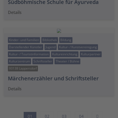
Südböhmische Schule für Ayurveda
Details
Kinder- und Familien
Bibliothek
Bildung
Darstellender Künstler
Jugend
Kultur- / Kunstvereinigung
Kultur- / Touristinformation
Kultureinrichtung
Kulturpartner
Kulturzentrum
Schriftsteller
Theater / Bühne
93138 Lappersdorf
Märchenerzähler und Schriftsteller
Details
01
02
03
04