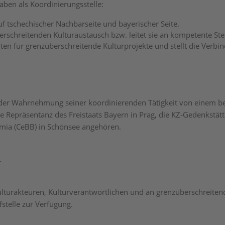
aben als Koordinierungsstelle:
f tschechischer Nachbarseite und bayerischer Seite.
chreitenden Kulturaustausch bzw. leitet sie an kompetente Stel
en für grenzüberschreitende Kulturprojekte und stellt die Verbin
 der Wahrnehmung seiner koordinierenden Tätigkeit von einem 
 Repräsentanz des Freistaats Bayern in Prag, die KZ-Gedenkstätt
mia (CeBB) in Schönsee angehören.
r
lturakteuren, Kulturverantwortlichen und an grenzüberschreiten
stelle zur Verfügung.