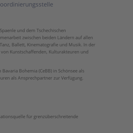
Koordinierungsstelle
g Spaenle und dem Tschechischen
mmenarbeit zwischen beiden Ländern auf allen
anz, Ballett, Kinematografie und Musik. In der
n von Kunstschaffenden, Kulturakteuren und
m Bavaria Bohemia (CeBB) in Schönsee als
euren als Ansprechpartner zur Verfügung.
tionsquelle für grenzüberschreitende