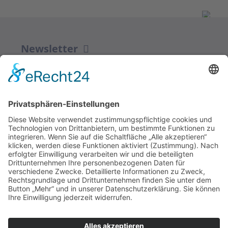
Newsletter
ZUR ANMELDUNG
Redaktion bbkult.net
Centrum Bavaria Bohemia (CeBB)
Dr. Veronika Hofinger
Freyung 1, 92539 Schönsee
Tel.:
+49 (0)9674 / 92 48 78
veronika.hofinger@cebb.de
Kontakt