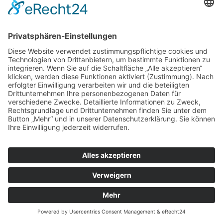
ZUR ANMELDUNG
Redaktion bbkult.net
Centrum Bavaria Bohemia (CeBB)
Dr. Veronika Hofinger
Freyung 1, 92539 Schönsee
Tel.:
+49 (0)9674 / 92 48 78
veronika.hofinger@cebb.de
Kontakt
Impressum
© Copyright
bbkult.net
Cookies
Datenschutzerklärung