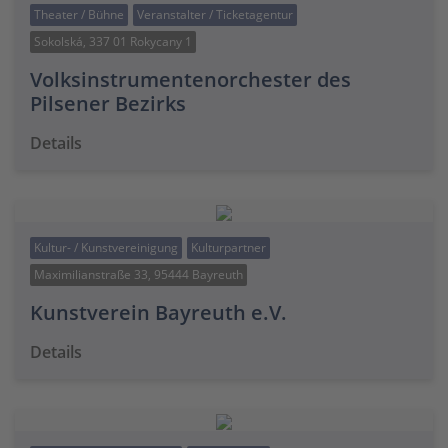
Theater / Bühne
Veranstalter / Ticketagentur
Sokolská, 337 01 Rokycany 1
Volksinstrumentenorchester des
Pilsener Bezirks
Details
Kultur- / Kunstvereinigung
Kulturpartner
Maximilianstraße 33, 95444 Bayreuth
Kunstverein Bayreuth e.V.
Details