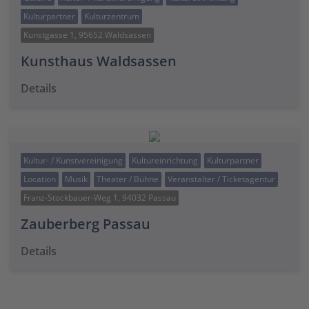
Kulturpartner
Kulturzentrum
Kunstgasse 1, 95652 Waldsassen
Kunsthaus Waldsassen
Details
Kultur- / Kunstvereinigung
Kultureinrichtung
Kulturpartner
Location
Musik
Theater / Bühne
Veranstalter / Ticketagentur
Franz-Stockbauer-Weg 1, 94032 Passau
Zauberberg Passau
Details