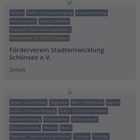
Galerie
Kultur- / Kunstvereinigung
Kultureinrichtung
Kulturzentrum
Kunstschaffende
Regional / Stadtmarketinginitiative
Hauptstraße 29, 92539 Schönsee
Förderverein Stadtentwicklung
Schönsee e.V.
Details
Kinder- und Familien
Allgemein
Blas- / Volksmusik
Jugend
Kultur- / Kunstvereinigung
Kultur- / Touristinformation
Kultureinrichtung
Kulturpartner
Kulturzentrum
Kunstschaffende
Medien
Musik
Regional / Stadtmarketinginitiative
Sonstige
Sonstige