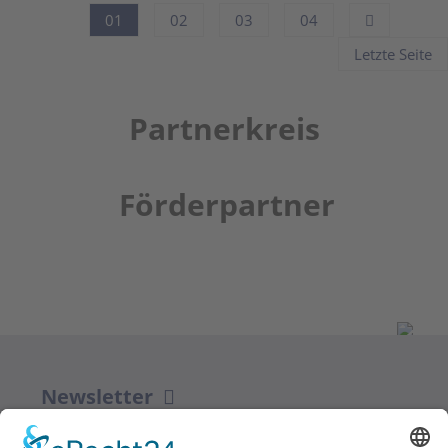
01
02
03
04
Letzte Seite
Partnerkreis
Förderpartner
Newsletter