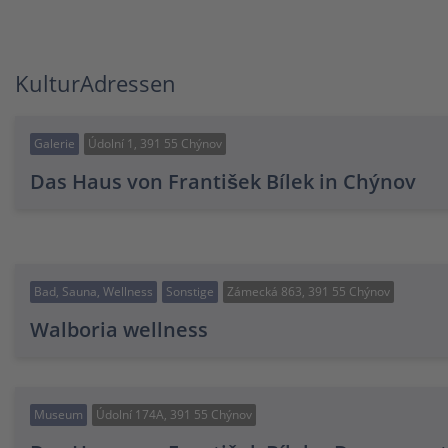
KulturAdressen
Galerie
Údolní 1, 391 55 Chýnov
Das Haus von František Bílek in Chýnov
Bad, Sauna, Wellness
Sonstige
Zámecká 863, 391 55 Chýnov
Walboria wellness
Museum
Údolní 174A, 391 55 Chýnov