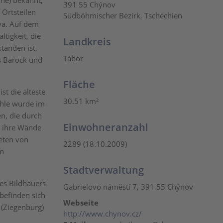
yně
) bekannt,
391 55 Chýnov
 Ortsteilen
Südböhmischer Bezirk, Tschechien
va. Auf dem
ltigkeit, die
Landkreis
tanden ist.
Tábor
es Barock und
Fläche
st die älteste
30.51 km²
öhle wurde im
n, die durch
Einwohneranzahl
n ihre Wände
reten von
2289 (18.10.2009)
en
Stadtverwaltung
des Bildhauers
Gabrielovo náměstí 7, 391 55 Chýnov
 befinden sich
Webseite
 (Ziegenburg)
http://www.chynov.cz/