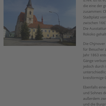
ü.NN. Es ist v
die eine der g
zusammen: Ch
Stadtplatz von
zwischen 1667
Die Ausstattu
Rokoko gehalt
Die Chýnover K
für Besucher 
Jahr 1863 ent
Gänge verbund
jedoch durch 
unterschiedl
kreisförmige 
Ebenfalls ein
und Sohnes der
außerdem zwei
und die Burgr