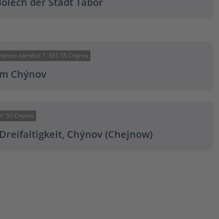
lech der Stadt Tábor
ielovo náměstí 7, 391 55 Chýnov
um Chýnov
91 55 Chýnov
 Dreifaltigkeit, Chýnov (Chejnow)