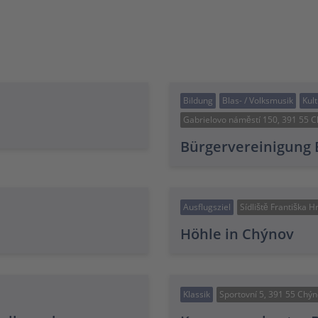
Bildung
Blas- / Volksmusik
Kul
Gabrielovo náměstí 150, 391 55 
Bürgervereinigung B
Ausflugsziel
Sídliště Františka 
Höhle in Chýnov
Klassik
Sportovní 5, 391 55 Chý