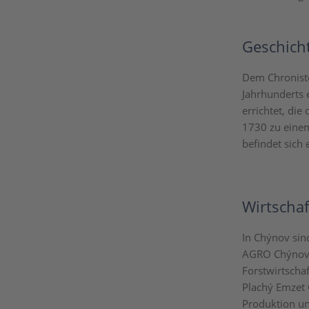
Geschich
Dem Chroniste
Jahrhunderts 
errichtet, di
1730 zu eine
befindet sich 
Wirtschaf
In Chýnov sin
AGRO Chýnov, 
Forstwirtschaf
Plachý Emzet 
Produktion un