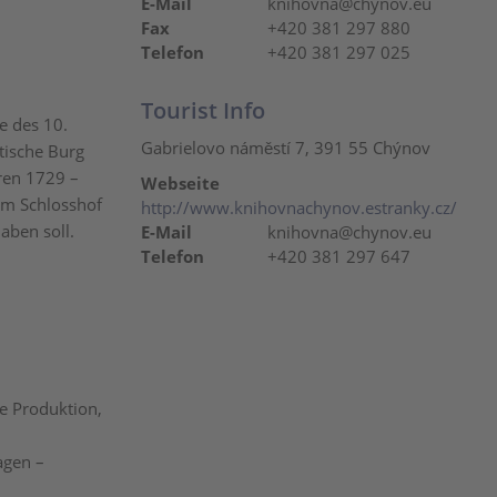
E-Mail
knihovna@chynov.eu
Fax
+420 381 297 880
Telefon
+420 381 297 025
Tourist Info
e des 10.
Gabrielovo náměstí 7, 391 55 Chýnov
tische Burg
ren 1729 –
Webseite
Im Schlosshof
http://www.knihovnachynov.estranky.cz/
haben soll.
E-Mail
knihovna@chynov.eu
Telefon
+420 381 297 647
e Produktion,
agen –