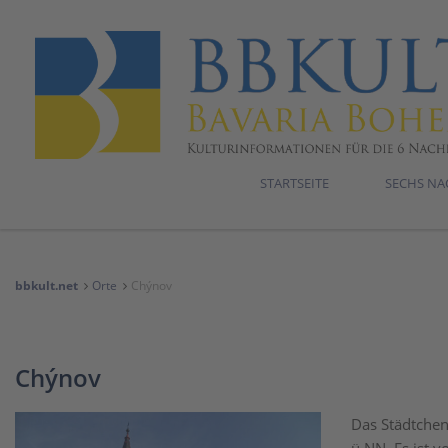
STARTSEITE
SECHS N
bbkult.net
Orte
Chýnov
Chýnov
Das Städtchen