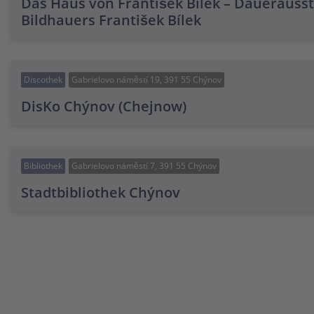
Das Haus von František Bílek – Dauerausst
Bildhauers František Bílek
Discothek
Gabrielovo náměstí 19, 391 55 Chýnov
DisKo Chýnov (Chejnow)
Bibliothek
Gabrielovo náměstí 7, 391 55 Chýnov
Stadtbibliothek Chýnov