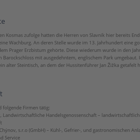
te
n Kosmas zufolge hatten die Herren von Slavník hier bereits End
eine Wachburg. An deren Stelle wurde im 13. Jahrhundert eine go
e dem Prager Erzbistum gehörte. Diese wiederum wurde in den Jah
m Barockschloss mit ausgedehntem, englischem Park umgebaut. 
ein alter Steintisch, an dem der Hussitenführer Jan Žižka getafelt 
t
d folgende Firmen tätig:
Landwirtschaftliche Handelsgenossenschaft – landwirtschaftlich
t
Chýnov, s.r.o (GmbH) – Kühl-, Gefrier-, und gastronomischen Anl
d Service