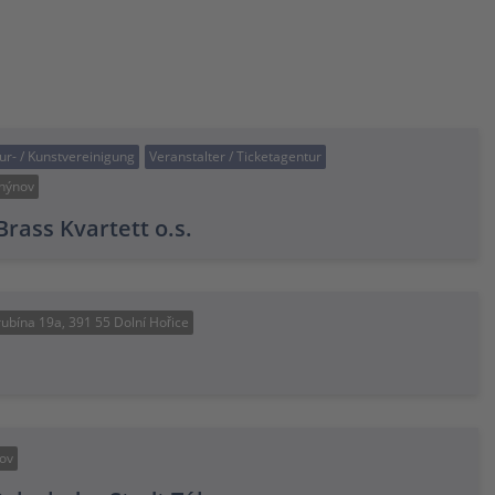
tur- / Kunstvereinigung
Veranstalter / Ticketagentur
Chýnov
rass Kvartett o.s.
Hrubína 19a, 391 55 Dolní Hořice
nov