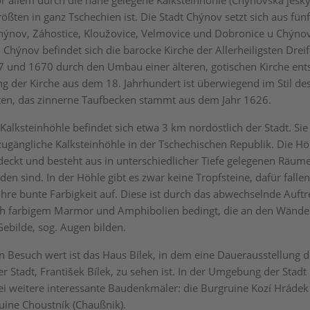
or allem durch die nahe gelegene Kalksteinhöhle (
Chýnovská jesk
rößten in ganz Tschechien ist. Die Stadt Chýnov setzt sich aus fünf
ýnov, Záhostice, Kloužovice, Velmovice und Dobronice u Chýno
 Chýnov befindet sich die barocke Kirche der Allerheiligsten Dreifa
 und 1670 durch den Umbau einer älteren, gotischen Kirche ents
ng der Kirche aus dem 18. Jahrhundert ist überwiegend im Stil d
en, das zinnerne Taufbecken stammt aus dem Jahr 1626.
alksteinhöhle befindet sich etwa 3 km nordöstlich der Stadt. Sie i
zugängliche Kalksteinhöhle in der Tschechischen Republik. Die H
deckt und besteht aus in unterschiedlicher Tiefe gelegenen Räume
en sind. In der Höhle gibt es zwar keine Tropfsteine, dafür falle
ihre bunte Farbigkeit auf. Diese ist durch das abwechselnde Auft
ich farbigem Marmor und Amphibolien bedingt, die an den Wänd
Gebilde, sog. Augen bilden.
en Besuch wert ist das Haus Bílek, in dem eine Dauerausstellung 
 Stadt, František Bílek, zu sehen ist. In der Umgebung der Stadt
 weitere interessante Baudenkmäler: die Burgruine Kozí Hrádek
uine Choustník (
Chaußnik)
.