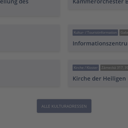
ellung des
Kammerorchester Bo
Kultur- / Touristinformation
Gabr
Informationszentr
Kirche / Kloster
Zámecká 317, 3
Kirche der Heiligen
ALLE KULTURADRESSEN