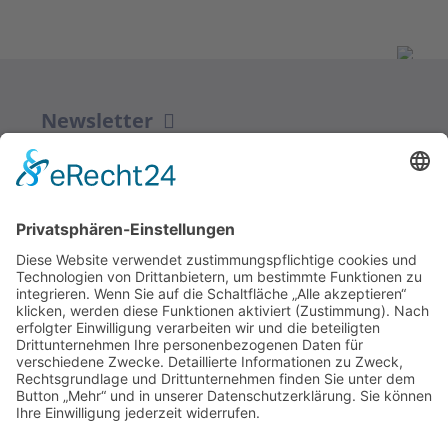
Newsletter
ZUR ANMELDUNG
Redaktion bbkult.net
Centrum Bavaria Bohemia (CeBB)
Dr. Veronika Hofinger
Freyung 1, 92539 Schönsee
Tel.:
+49 (0)9674 / 92 48 78
veronika.hofinger@cebb.de