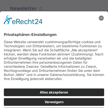
Newsletter
ZUR ANMELDUNG
Redaktion bbkult.net
Centrum Bavaria Bohemia (CeBB)
Dr. Veronika Hofinger
Freyung 1, 92539 Schönsee
Tel.:
+49 (0)9674 / 92 48 78
veronika.hofinger@cebb.de
Kontakt
Impressum
© Copyright