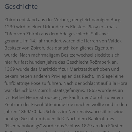
Geschichte
Zbiroh entstand aus der Vorburg der gleichnamigen Burg.
1230 wird in einer Urkunde des Klosters Plasy erstmals
Chřen von Zbiroh aus dem Adelgeschlecht Sulislavci
genannt. Im 14. Jahrhundert waren die Herren von Valdek
Besitzer von Zbiroh, das danach königliches Eigentum
wurde. Nach mehrmaligem Besitzerwechsel siedelte sich
hier für fast hundert Jahre das Geschlecht Rožmberk an.
1369 wurde das Marktfdorf zur Marktstadt erhoben und
bekam neben anderen Privilegien das Recht, im Siegel eine
fünfblättrige Rose zu führen. Nach der Schlacht auf Bílá Hora
war das Schloss Zbiroh Staatsgefängnis. 1865 wurde es an
Dr. Bethel Henry Strousberg verkauft, der Zbiroh zu einem
Zentrum der Eisenhüttenindustrie machen wollte und in den
Jahren 1869/70 das Schloss im Neurenaissancestil in seine
heutige Gestalt umbauen ließ. Nach dem Bankrott des
“Eisenbahnkönigs” wurde das Schloss 1879 an den Fürsten