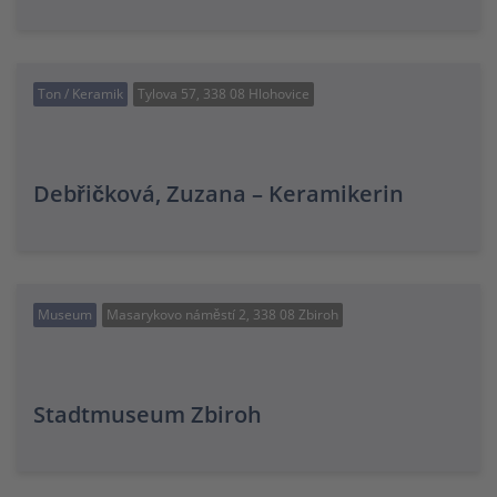
Ton / Keramik
Tylova 57, 338 08 Hlohovice
Debřičková, Zuzana – Keramikerin
Museum
Masarykovo náměstí 2, 338 08 Zbiroh
Stadtmuseum Zbiroh