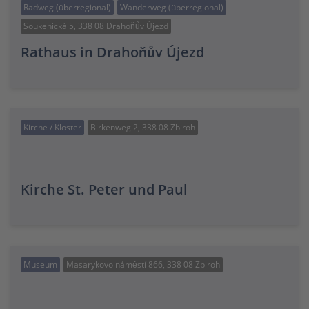
Radweg (überregional)
Wanderweg (überregional)
Soukenická 5, 338 08 Drahoňův Újezd
Rathaus in Drahoňův Újezd
Kirche / Kloster
Birkenweg 2, 338 08 Zbiroh
Kirche St. Peter und Paul
Museum
Masarykovo náměstí 866, 338 08 Zbiroh