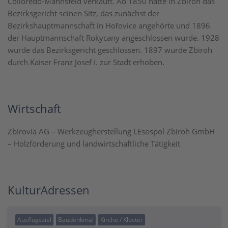
Colloredo-Mannsfeld verkauft. Ab 1850 hatte in Zbiroh das
Bezirksgericht seinen Sitz, das zunächst der
Bezirkshauptmannschaft in Hořovice angehörte und 1896
der Hauptmannschaft Rokycany angeschlossen wurde. 1928
wurde das Bezirksgericht geschlossen. 1897 wurde Zbiroh
durch Kaiser Franz Josef I. zur Stadt erhoben.
Wirtschaft
Zbirovia AG – Werkzeugherstellung LEsospol Zbiroh GmbH
– Holzförderung und landwirtschaftliche Tätigkeit
KulturAdressen
Ausflugsziel
Baudenkmal
Kirche / Kloster