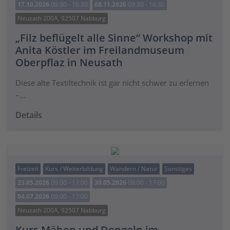
17.10.2026
09:30 - 16:30
08.11.2026
09:30 - 16:30
Neusath 200A, 92507 Nabburg
„Filz beflügelt alle Sinne“ Workshop mit
Anita Köstler im Freilandmuseum
Oberpflaz in Neusath
Diese alte Textiltechnik ist gar nicht schwer zu erlernen
–…
Details
Freizeit
Kurs / Weiterbildung
Wandern / Natur
Sonstiges
23.05.2026
09:00 - 17:00
30.05.2026
09:00 - 17:00
04.07.2026
09:00 - 17:00
Neusath 200A, 92507 Nabburg
Kurs Mähen und Dengeln im