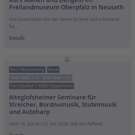
Freilandmuseum Oberpfalz in Neusath
Das Grasmähen mit der Sense ist leise und schonend
für…
Details
Kurs / Weiterbildung
Musik
10.07.2026
18:00 -
12.07.2026
12:00
Am Schloßhof 1, 93087 Alteglofsheim
Alteglofsheimer Seminare für
Streicher, Bordnumusik, Stubnmusik
und Autoharp
Vom 10. Juli bis 12. Juli 2026 lädt das Referat…