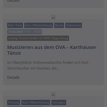
Details
Ball / Tanz
Kurs / Weiterbildung
Musik
Volksmusik
13.03.2026
17:00 - 19:00
Ludwig-Thoma-Straße 14, 93051 Regensburg
Musizieren aus dem OVA – Karthäuser
Tänze
Im Oberpfälzer Volksmusikarchiv finden sich fünf
Stimmbücher mit Stücken, die…
Details
Führung
Kurs / Weiterbildung
Sonstiges