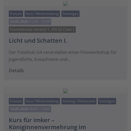
Freizeit
Kurs / Weiterbildung
Sonstiges
23.05.2026
13:30 - 15:00
Františkánské náměstí 1, 350 02 Cheb 2
Licht und Schatten I.
Der Fotoklub G4 veranstaltet einen Fotoworkshop für
Jugendliche, Erwachsene und…
Details
Freizeit
Kurs / Weiterbildung
Vortrag / Diskussion
Sonstiges
16.05.2026
09:00 - 14:00
Kurs für Imker –
Königinnenvermehrung im