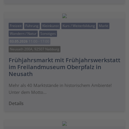
Freizeit
Führung
Kleinkunst
Kurs / Weiterbildung
Markt
Wandern / Natur
Sonstiges
03.05.2026
11:00 - 17:00
Neusath 200A, 92507 Nabburg
Frühjahrsmarkt mit Frühjahrswerkstatt
im Freilandmuseum Oberpfalz in
Neusath
Mehr als 40 Marktstände in historischem Ambiente!
Unter dem Motto…
Details