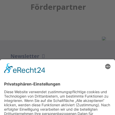
Förderpartner
Newsletter
ZUR ANMELDUNG
Redaktion bbkult.net
Centrum Bavaria Bohemia (CeBB)
Dr. Veronika Hofinger
Freyung 1, 92539 Schönsee