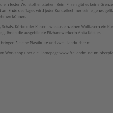
ein fester Wollstoff entstehen. Beim Filzen gibt es keine Grenze
nd am Ende des Tages wird jeder Kursteilnehmer sein eigenes gefil
ehmen können.
, Schals, Körbe oder Kissen…wie aus einzelnen Wollfasern ein Ku
zeigt Ihnen die ausgebildete Filzhandwerkerin Anita Köstler.
e bringen Sie eine Plastiktüte und zwei Handtücher mit.
m Workshop über die Homepage www.freilandmuseum-oberpfa