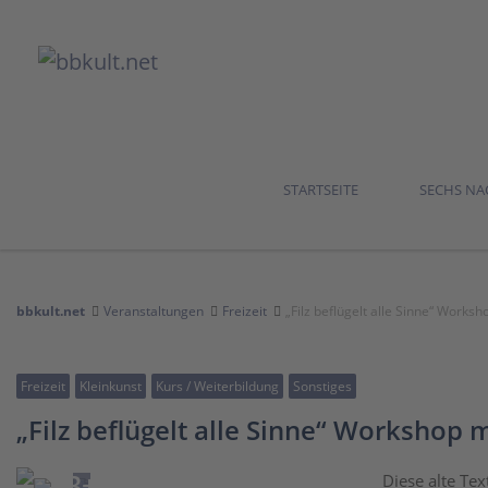
STARTSEITE
SECHS N
bbkult.net
Veranstaltungen
Freizeit
„Filz beflügelt alle Sinne“ Work
Freizeit
Kleinkunst
Kurs / Weiterbildung
Sonstiges
„Filz beflügelt alle Sinne“ Workshop
3+
Diese alte Tex