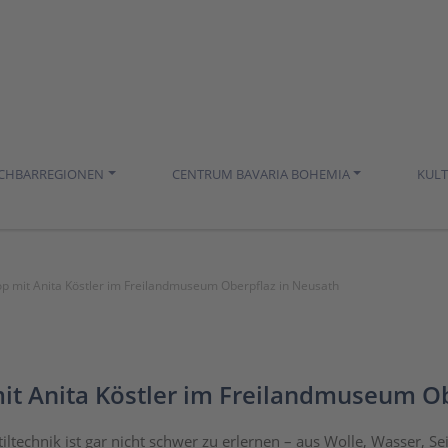
ACHBARREGIONEN
CENTRUM BAVARIA BOHEMIA
KUL
shop mit Anita Köstler im Freilandmuseum Oberpflaz in Neusath
 mit Anita Köstler im Freilandmuseum O
tiltechnik ist gar nicht schwer zu erlernen – aus Wolle, Wasser, Se