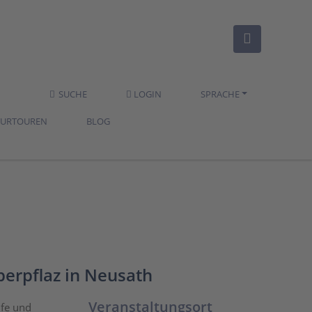
SUCHE
LOGIN
SPRACHE
TURTOUREN
BLOG
berpflaz in Neusath
Veranstaltungsort
ife und