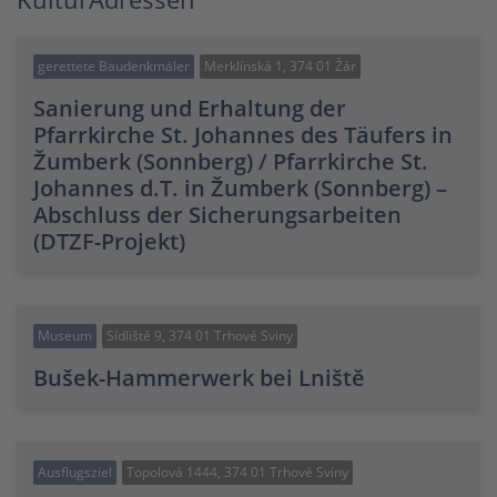
gerettete Baudenkmäler
Merklínská 1, 374 01 Žár
Sanierung und Erhaltung der
Pfarrkirche St. Johannes des Täufers in
Žumberk (Sonnberg) / Pfarrkirche St.
Johannes d.T. in Žumberk (Sonnberg) –
Abschluss der Sicherungsarbeiten
(DTZF-Projekt)
Museum
Sídliště 9, 374 01 Trhové Sviny
Bušek-Hammerwerk bei Lniště
Ausflugsziel
Topolová 1444, 374 01 Trhové Sviny