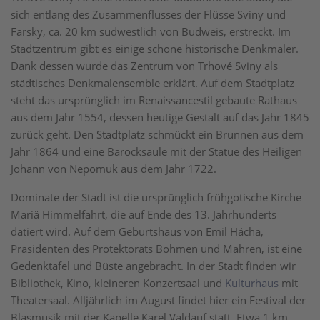
sich entlang des Zusammenflusses der Flüsse Sviny und
Farsky, ca. 20 km südwestlich von Budweis, erstreckt. Im
Stadtzentrum gibt es einige schöne historische Denkmäler.
Dank dessen wurde das Zentrum von Trhové Sviny als
städtisches Denkmalensemble erklärt. Auf dem Stadtplatz
steht das ursprünglich im Renaissancestil gebaute Rathaus
aus dem Jahr 1554, dessen heutige Gestalt auf das Jahr 1845
zurück geht. Den Stadtplatz schmückt ein Brunnen aus dem
Jahr 1864 und eine Barocksäule mit der Statue des Heiligen
Johann von Nepomuk aus dem Jahr 1722.
Dominate der Stadt ist die ursprünglich frühgotische Kirche
Mariä Himmelfahrt, die auf Ende des 13. Jahrhunderts
datiert wird. Auf dem Geburtshaus von Emil Hácha,
Präsidenten des Protektorats Böhmen und Mähren, ist eine
Gedenktafel und Büste angebracht. In der Stadt finden wir
Bibliothek, Kino, kleineren Konzertsaal und
Kulturhaus
mit
Theatersaal. Alljährlich im August findet hier ein Festival der
Blasmusik mit der Kapelle Karel Valdauf statt. Etwa 1 km