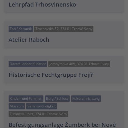
Lehrpfad Trhosvinensko
Ton / Keramik
Trocnovská 57, 374 01 Trhové Sviny
Atelier Raboch
Darstellender Künstler
Jeronýmova 485, 374 01 Trhové Sviny
Historische Fechtgruppe Frejíř
Kinder- und Familien
Burg / Schloss
Kultureinrichtung
Museum
Sehenswürdigkeit
Žumberk – tvrz, 374 01 Trhové Sviny
Befestigungsanlage Žumberk bei Nové