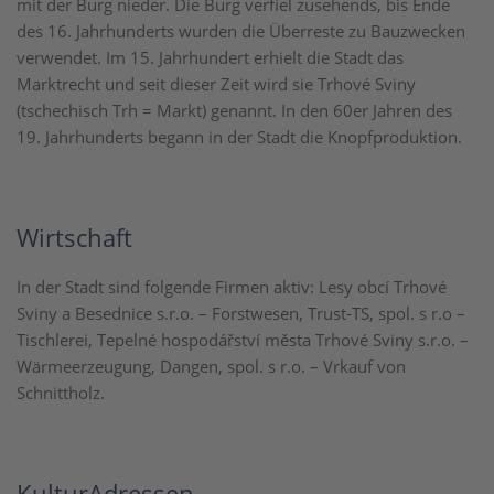
mit der Burg nieder. Die Burg verfiel zusehends, bis Ende
des 16. Jahrhunderts wurden die Überreste zu Bauzwecken
verwendet. Im 15. Jahrhundert erhielt die Stadt das
Marktrecht und seit dieser Zeit wird sie Trhové Sviny
(tschechisch Trh = Markt) genannt. In den 60er Jahren des
19. Jahrhunderts begann in der Stadt die Knopfproduktion.
Wirtschaft
In der Stadt sind folgende Firmen aktiv: Lesy obcí Trhové
Sviny a Besednice s.r.o. – Forstwesen, Trust-TS, spol. s r.o –
Tischlerei, Tepelné hospodářství města Trhové Sviny s.r.o. –
Wärmeerzeugung, Dangen, spol. s r.o. – Vrkauf von
Schnittholz.
KulturAdressen