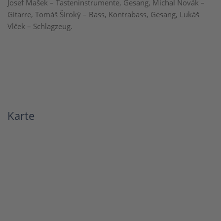
Josef Mašek – Tasteninstrumente, Gesang, Michal Novák –
Gitarre, Tomáš Široký – Bass, Kontrabass, Gesang, Lukáš
Vlček – Schlagzeug.
Karte