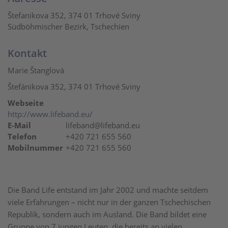
Štefanikova 352, 374 01 Trhové Sviny
Südböhmischer Bezirk, Tschechien
Kontakt
Marie Štanglová
Štefánikova 352, 374 01 Trhové Sviny
Webseite
http://www.lifeband.eu/
E-Mail
lifeband@lifeband.eu
Telefon
+420 721 655 560
Mobilnummer
+420 721 655 560
Die Band Life entstand im Jahr 2002 und machte seitdem
viele Erfahrungen – nicht nur in der ganzen Tschechischen
Republik, sondern auch im Ausland. Die Band bildet eine
Gruppe von 7 jungen Leuten, die bereits an vielen