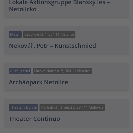
Lokale Aktionsgruppe Blanský les –
Netolicko
Metall
Bavorovská 4, 384 11 Netolice
Nekovář, Petr – Kunstschmied
Ausflugsziel
Mírové Náměstí 5, 384 11 Netolice
Archäopark Netolice
Theater / Bühne
Piaristické náměstí 2, 384 11 Malovice
Theater Continuo