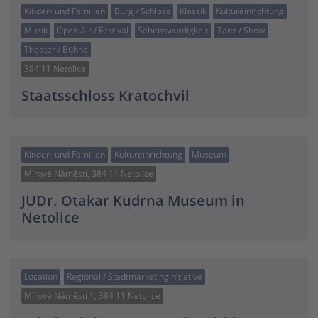
Kinder- und Familien
Burg / Schloss
Klassik
Kultureinrichtung
Musik
Open Air / Festival
Sehenswürdigkeit
Tanz / Show
Theater / Bühne
384 11 Netolice
Staatsschloss Kratochvil
Kinder- und Familien
Kultureinrichtung
Museum
Mírové Náměstí, 384 11 Netolice
JUDr. Otakar Kudrna Museum in
Netolice
Location
Regional / Stadtmarketinginitiative
Mírové Náměstí 1, 384 11 Netolice