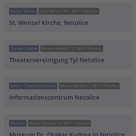
Kirche / Kloster
Staré Město 1651, 384 11 Netolice
St. Wenzel Kirche, Netolice
Theater / Bühne
Mírové Náměstí 15, 384 11 Netolice
Theatervereinigung Tyl Netolice
Kultur- / Touristinformation
Mírové Náměstí 7, 384 11 Netolice
Informationszentrum Netolice
Museum
Mírové Náměstí 24, 384 11 Netolice
Museum Dr. Otakar Kudrna in Netolice