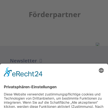
Förderpartner
Newsletter
ZUR ANMELDUNG
Redaktion bbkult.net
Centrum Bavaria Bohemia (CeBB)
Dr. Veronika Hofinger