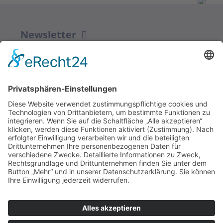
Newsletter
ZUR ANMELDUNG
Redaktion bbkult.net
Centrum Bavaria Bohemia (CeBB)
Dr. Veronika Hofinger
Freyung 1, 92539 Schönsee
Tel.:
+49 (0)9674 / 92 48 78
veronika.hofinger@cebb.de
Kontakt