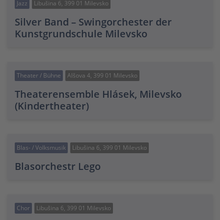
Jazz
Libušina 6, 399 01 Milevsko
Silver Band – Swingorchester der
Kunstgrundschule Milevsko
Theater / Bühne
Alšova 4, 399 01 Milevsko
Theaterensemble Hlásek, Milevsko
(Kindertheater)
Blas- / Volksmusik
Libušina 6, 399 01 Milevsko
Blasorchestr Lego
Chor
Libušina 6, 399 01 Milevsko