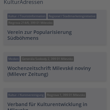
KulturAdressen
Kultur- / Touristinformation
Regional / Stadtmarketinginitiative
Riegrova 214/6, 399 01 Milevsko
Verein zur Popularisierung
Südböhmens
Medien
Generála Svobody 2, 399 01 Milevsko
Wochenzeitschrift Milevské noviny
(Milever Zeitung)
Kultur- / Kunstvereinigung
Riegrova 1, 399 01 Milevsko
Verband für Kulturentwicklung in