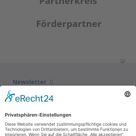
Partnerkreis
Förderpartner
Newsletter
ZUR ANMELDUNG
Redaktion bbkult.net
Centrum Bavaria Bohemia (CeBB)