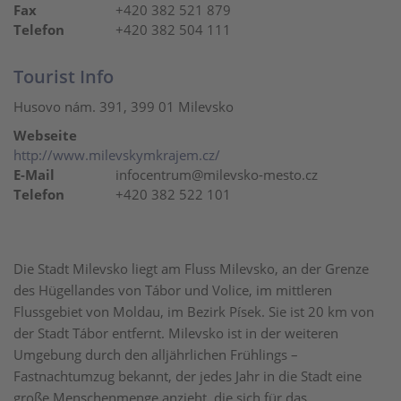
Fax
+420 382 521 879
Telefon
+420 382 504 111
Tourist Info
Husovo nám. 391, 399 01 Milevsko
Webseite
http://www.milevskymkrajem.cz/
E-Mail
infocentrum@milevsko-mesto.cz
Telefon
+420 382 522 101
Die Stadt Milevsko liegt am Fluss Milevsko, an der Grenze
des Hügellandes von Tábor und Volice, im mittleren
Flussgebiet von Moldau, im Bezirk Písek. Sie ist 20 km von
der Stadt Tábor entfernt. Milevsko ist in der weiteren
Umgebung durch den alljährlichen Frühlings –
Fastnachtumzug bekannt, der jedes Jahr in die Stadt eine
große Menschenmenge anzieht, die sich für das