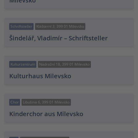
Milevsko
Schriftsteller
Klášterní 3, 399 01 Milevsko
Šindelář, Vladimír – Schriftsteller
Kulturzentrum
Nádražní 18, 399 01 Milevsko
Kulturhaus Milevsko
Chor
Libušina 6, 399 01 Milevsko
Kinderchor aus Milevsko