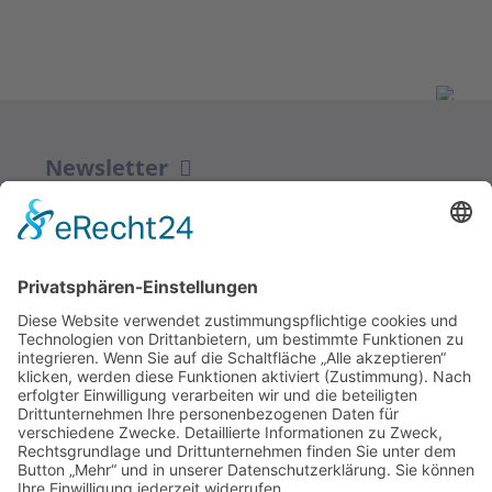
Newsletter
ZUR ANMELDUNG
Redaktion bbkult.net
Centrum Bavaria Bohemia (CeBB)
Dr. Veronika Hofinger
Freyung 1, 92539 Schönsee
Tel.:
+49 (0)9674 / 92 48 78
veronika.hofinger@cebb.de