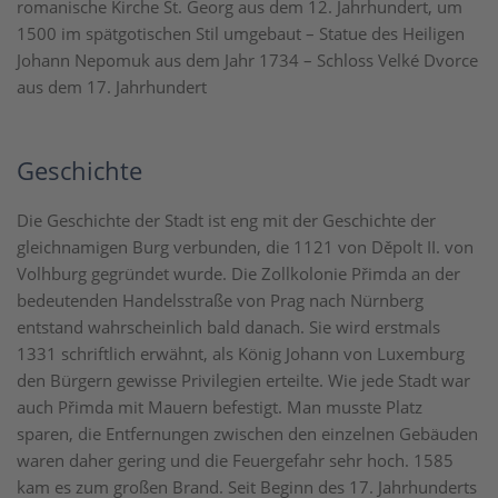
romanische Kirche St. Georg aus dem 12. Jahrhundert, um
1500 im spätgotischen Stil umgebaut – Statue des Heiligen
Johann Nepomuk aus dem Jahr 1734 – Schloss Velké Dvorce
aus dem 17. Jahrhundert
Geschichte
Die Geschichte der Stadt ist eng mit der Geschichte der
gleichnamigen Burg verbunden, die 1121 von Děpolt II. von
Volhburg gegründet wurde. Die Zollkolonie Přimda an der
bedeutenden Handelsstraße von Prag nach Nürnberg
entstand wahrscheinlich bald danach. Sie wird erstmals
1331 schriftlich erwähnt, als König Johann von Luxemburg
den Bürgern gewisse Privilegien erteilte. Wie jede Stadt war
auch Přimda mit Mauern befestigt. Man musste Platz
sparen, die Entfernungen zwischen den einzelnen Gebäuden
waren daher gering und die Feuergefahr sehr hoch. 1585
kam es zum großen Brand. Seit Beginn des 17. Jahrhunderts