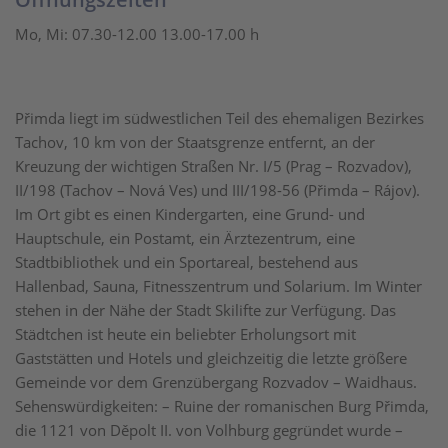
Mo, Mi: 07.30-12.00 13.00-17.00 h
Přimda liegt im südwestlichen Teil des ehemaligen Bezirkes
Tachov, 10 km von der Staatsgrenze entfernt, an der
Kreuzung der wichtigen Straßen Nr. I/5 (Prag – Rozvadov),
II/198 (Tachov – Nová Ves) und III/198-56 (Přimda – Rájov).
Im Ort gibt es einen Kindergarten, eine Grund- und
Hauptschule, ein Postamt, ein Ärztezentrum, eine
Stadtbibliothek und ein Sportareal, bestehend aus
Hallenbad, Sauna, Fitnesszentrum und Solarium. Im Winter
stehen in der Nähe der Stadt Skilifte zur Verfügung. Das
Städtchen ist heute ein beliebter Erholungsort mit
Gaststätten und Hotels und gleichzeitig die letzte größere
Gemeinde vor dem Grenzübergang Rozvadov – Waidhaus.
Sehenswürdigkeiten: – Ruine der romanischen Burg Přimda,
die 1121 von Děpolt II. von Volhburg gegründet wurde –