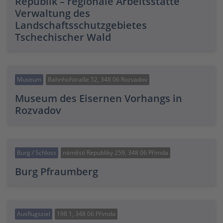
Republik – regionale Arbeitsstätte
Verwaltung des
Landschaftsschutzgebietes
Tschechischer Wald
Museum
Bahnhofstraße 52, 348 06 Rozvadov
Museum des Eisernen Vorhangs in
Rozvadov
Burg / Schloss
náměstí Republiky 259, 348 06 Přimda
Burg Pfraumberg
Ausflugsziel
198 1, 348 06 Přimda