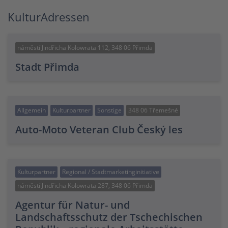
KulturAdressen
náměstí Jindřicha Kolowrata 112, 348 06 Přimda
Stadt Přimda
Allgemein
Kulturpartner
Sonstige
348 06 Třemešné
Auto-Moto Veteran Club Český les
Kulturpartner
Regional / Stadtmarketinginitiative
náměstí Jindřicha Kolowrata 287, 348 06 Přimda
Agentur für Natur- und
Landschaftsschutz der Tschechischen