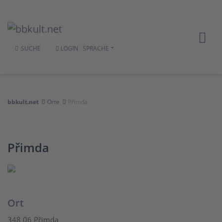
SUCHE
LOGIN
SPRACHE
bbkult.net
Orte
Přimda
Přimda
Ort
348 06 Přimda