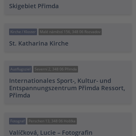
Skigebiet Přimda
Kirche / Kloster
Malé náměstí 156, 348 06 Rozvadov
St. Katharina Kirche
Ausflugsziel
Severní 2, 348 06 Přimda
Internationales Sport-, Kultur- und
Entspannungszentrum Přimda Ressort,
Přimda
Fotograf
Perschen 13, 348 06 Hošťka
Valíčková, Lucie – Fotografin