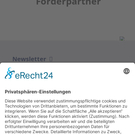
Förderpartner
Newsletter
ZUR ANMELDUNG
Redaktion bbkult.net
Centrum Bavaria Bohemia (CeBB)
Dr. Veronika Hofinger
Freyung 1, 92539 Schönsee
Tel.:
+49 (0)9674 / 92 48 78