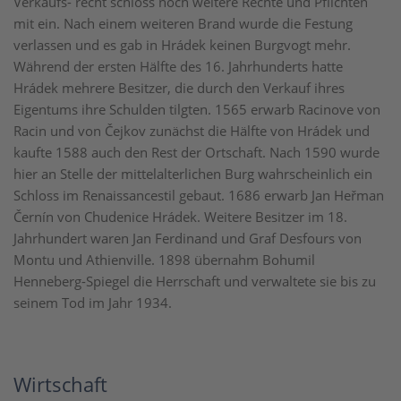
Verkaufs- recht schloss noch weitere Rechte und Pflichten
mit ein. Nach einem weiteren Brand wurde die Festung
verlassen und es gab in Hrádek keinen Burgvogt mehr.
Während der ersten Hälfte des 16. Jahrhunderts hatte
Hrádek mehrere Besitzer, die durch den Verkauf ihres
Eigentums ihre Schulden tilgten. 1565 erwarb Racinove von
Racin und von Čejkov zunächst die Hälfte von Hrádek und
kaufte 1588 auch den Rest der Ortschaft. Nach 1590 wurde
hier an Stelle der mittelalterlichen Burg wahrscheinlich ein
Schloss im Renaissancestil gebaut. 1686 erwarb Jan Heřman
Černín von Chudenice Hrádek. Weitere Besitzer im 18.
Jahrhundert waren Jan Ferdinand und Graf Desfours von
Montu und Athienville. 1898 übernahm Bohumil
Henneberg-Spiegel die Herrschaft und verwaltete sie bis zu
seinem Tod im Jahr 1934.
Wirtschaft