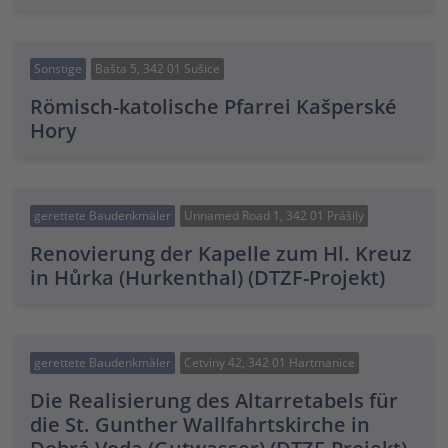
Sonstige
Bašta 5, 342 01 Sušice
Römisch-katolische Pfarrei Kašperské
Hory
gerettete Baudenkmäler
Unnamed Road 1, 342 01 Prášily
Renovierung der Kapelle zum Hl. Kreuz
in Hůrka (Hurkenthal) (DTZF-Projekt)
gerettete Baudenkmäler
Cetviny 42, 342 01 Hartmanice
Die Realisierung des Altarretabels für
die St. Gunther Wallfahrtskirche in