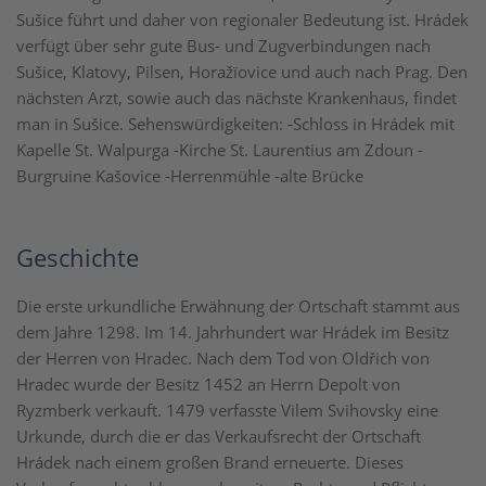
Sušice führt und daher von regionaler Bedeutung ist. Hrádek
verfügt über sehr gute Bus- und Zugverbindungen nach
Sušice, Klatovy, Pilsen, Horažïovice und auch nach Prag. Den
nächsten Arzt, sowie auch das nächste Krankenhaus, findet
man in Sušice. Sehenswürdigkeiten: -Schloss in Hrádek mit
Kapelle St. Walpurga -Kirche St. Laurentius am Zdoun -
Burgruine Kašovice -Herrenmühle -alte Brücke
Geschichte
Die erste urkundliche Erwähnung der Ortschaft stammt aus
dem Jahre 1298. Im 14. Jahrhundert war Hrádek im Besitz
der Herren von Hradec. Nach dem Tod von Oldřich von
Hradec wurde der Besitz 1452 an Herrn Depolt von
Ryzmberk verkauft. 1479 verfasste Vilem Svihovsky eine
Urkunde, durch die er das Verkaufsrecht der Ortschaft
Hrádek nach einem großen Brand erneuerte. Dieses