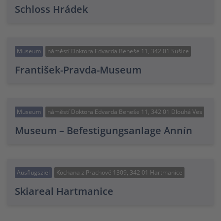
Schloss Hrádek
Museum
náměstí Doktora Edvarda Beneše 11, 342 01 Sušice
František-Pravda-Museum
Museum
náměstí Doktora Edvarda Beneše 11, 342 01 Dlouhá Ves
Museum – Befestigungsanlage Annín
Ausflugsziel
Kochana z Prachové 1309, 342 01 Hartmanice
Skiareal Hartmanice