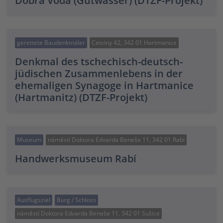
Dobrá Voda (Gutwasser) (DTZF-Projekt)
gerettete Baudenkmäler
Cetviny 42, 342 01 Hartmanice
Denkmal des tschechisch-deutsch-
jüdischen Zusammenlebens in der
ehemaligen Synagoge in Hartmanice
(Hartmanitz) (DTZF-Projekt)
Museum
náměstí Doktora Edvarda Beneše 11, 342 01 Rabí
Handwerksmuseum Rabí
Ausflugsziel
Burg / Schloss
náměstí Doktora Edvarda Beneše 11, 342 01 Sušice