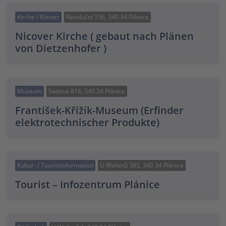
Kirche / Kloster
Revoluční 536, 340 34 Plánice
Nicover Kirche ( gebaut nach Plänen
von Dietzenhofer )
Museum
Sadová 816, 340 34 Plánice
František-Křižík-Museum (Erfinder
elektrotechnischer Produkte)
Kultur- / Touristinformation
U Wollerů 385, 340 34 Plánice
Tourist – Infozentrum Plánice