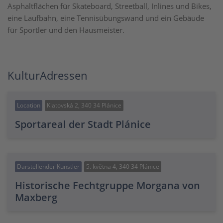
Asphaltflächen für Skateboard, Streetball, Inlines und Bikes,
eine Laufbahn, eine Tennisübungswand und ein Gebäude
für Sportler und den Hausmeister.
KulturAdressen
Location
Klatovská 2, 340 34 Plánice
Sportareal der Stadt Plánice
Darstellender Künstler
5. května 4, 340 34 Plánice
Historische Fechtgruppe Morgana von
Maxberg