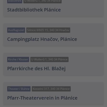
Bibliothek
U Wollerů 1, 340 34 Plánice
Stadtbibliothek Plánice
Ausflugsziel
Silnice II/605 15, 340 34 Hnačov
Campingplatz Hnačov, Plánice
Kirche / Kloster
U Wollerů 1, 340 34 Plánice
Pfarrkirche des Hl. Blažej
Theater / Bühne
Kostelní 317, 340 34 Plánice
Pfarr-Theaterverein in Plánice