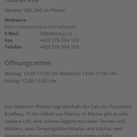
Náměstí 180, 340 34 Plánice
Webseite
http://www.sumava.net/isplanice/
E-Mail
is@planice.jz.cz
Fax
+420 376 394 103
Telefon
+420 376 394 103
Öffnungszeiten
Montag: 13.00-17.00 Uhr Mittwoch: 14.00-17.00 Uhr
Freitag: 12.00-15.00 Uhr
Das Städtchen Plánice liegt oberhalb des Tals des Flüsschens
Bradlavy, 15 km östlich von Klatovy. In Plánice gibt es sehr
saubere Luft, eine schöne Gegend mit vielen Teichen und
Wäldern, zwei Campingplätze (Hnačov und Valcha), zwei
Pensionen (Nicov und Bližanovy) mit einem soliden