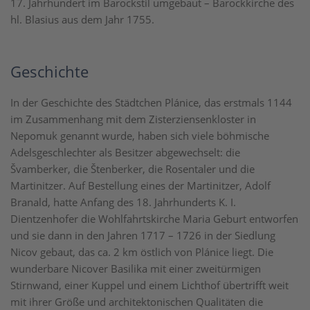
17. Jahrhundert im Barockstil umgebaut – Barockkirche des
hl. Blasius aus dem Jahr 1755.
Geschichte
In der Geschichte des Städtchen Plánice, das erstmals 1144
im Zusammenhang mit dem Zisterziensenkloster in
Nepomuk genannt wurde, haben sich viele böhmische
Adelsgeschlechter als Besitzer abgewechselt: die
Švamberker, die Štenberker, die Rosentaler und die
Martinitzer. Auf Bestellung eines der Martinitzer, Adolf
Branald, hatte Anfang des 18. Jahrhunderts K. I.
Dientzenhofer die Wohlfahrtskirche Maria Geburt entworfen
und sie dann in den Jahren 1717 – 1726 in der Siedlung
Nicov gebaut, das ca. 2 km östlich von Plánice liegt. Die
wunderbare Nicover Basilika mit einer zweitürmigen
Stirnwand, einer Kuppel und einem Lichthof übertrifft weit
mit ihrer Größe und architektonischen Qualitäten die