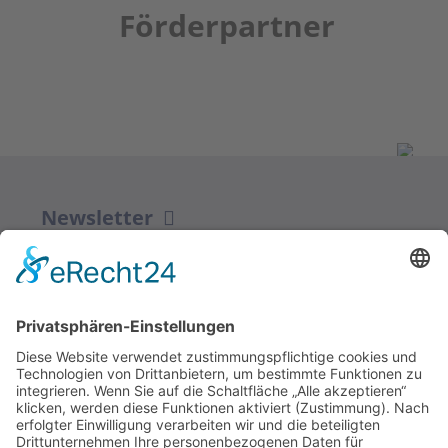
Förderpartner
Newsletter
ZUR ANMELDUNG
Redaktion bbkult.net
Centrum Bavaria Bohemia (CeBB)
Dr. Veronika Hofinger
Freyung 1, 92539 Schönsee