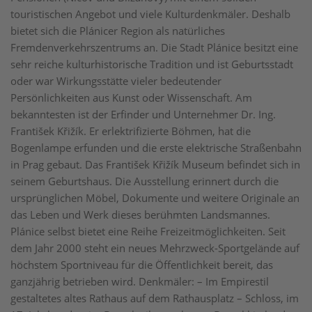
touristischen Angebot und viele Kulturdenkmäler. Deshalb
bietet sich die Plánicer Region als natürliches
Fremdenverkehrszentrums an. Die Stadt Plánice besitzt eine
sehr reiche kulturhistorische Tradition und ist Geburtsstadt
oder war Wirkungsstätte vieler bedeutender
Persönlichkeiten aus Kunst oder Wissenschaft. Am
bekanntesten ist der Erfinder und Unternehmer Dr. Ing.
František Křižík. Er erlektrifizierte Böhmen, hat die
Bogenlampe erfunden und die erste elektrische Straßenbahn
in Prag gebaut. Das František Křižík Museum befindet sich in
seinem Geburtshaus. Die Ausstellung erinnert durch die
ursprünglichen Möbel, Dokumente und weitere Originale an
das Leben und Werk dieses berühmten Landsmannes.
Plánice selbst bietet eine Reihe Freizeitmöglichkeiten. Seit
dem Jahr 2000 steht ein neues Mehrzweck-Sportgelände auf
höchstem Sportniveau für die Öffentlichkeit bereit, das
ganzjährig betrieben wird. Denkmäler: – Im Empirestil
gestaltetes altes Rathaus auf dem Rathausplatz – Schloss, im