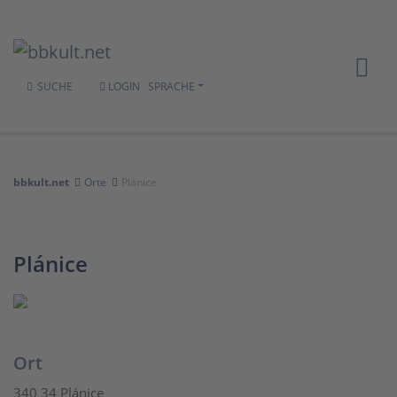
SUCHE
LOGIN
SPRACHE
bbkult.net
Orte
Plánice
Plánice
Ort
340 34 Plánice