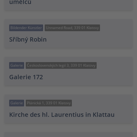
umělců
Bildender Künstler
Unnamed Road, 339 01 Klatovy
Sříbný Robin
Galerie
Československých legií 3, 339 01 Klatovy
Galerie 172
Galerie
Plánická 1, 339 01 Klatovy
Kirche des hl. Laurentius in Klattau