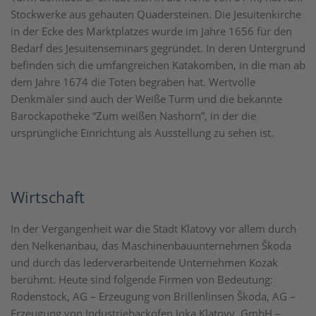
Stockwerke aus gehauten Quadersteinen. Die Jesuitenkirche
in der Ecke des Marktplatzes wurde im Jahre 1656 für den
Bedarf des Jesuitenseminars gegründet. In deren Untergrund
befinden sich die umfangreichen Katakomben, in die man ab
dem Jahre 1674 die Toten begraben hat. Wertvolle
Denkmäler sind auch der Weiße Turm und die bekannte
Barockapotheke “Zum weißen Nashorn”, in der die
ursprüngliche Einrichtung als Ausstellung zu sehen ist.
Wirtschaft
In der Vergangenheit war die Stadt Klatovy vor allem durch
den Nelkenanbau, das Maschinenbauunternehmen Škoda
und durch das lederverarbeitende Unternehmen Kozak
berühmt. Heute sind folgende Firmen von Bedeutung:
Rodenstock, AG – Erzeugung von Brillenlinsen Škoda, AG –
Erzeugung von Industriebackofen Joka Klatovy, GmbH –