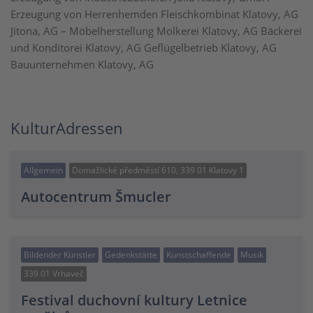
Erzeugung von Herrenhemden Fleischkombinat Klatovy, AG
Jitona, AG – Möbelherstellung Molkerei Klatovy, AG Bäckerei
und Konditorei Klatovy, AG Geflügelbetrieb Klatovy, AG
Bauunternehmen Klatovy, AG
KulturAdressen
Allgemein
Domažlické předměstí 610, 339 01 Klatovy 1
Autocentrum Šmucler
Bildender Künstler
Gedenkstätte
Kunstschaffende
Musik
339 01 Vrhaveč
Festival duchovní kultury Letnice