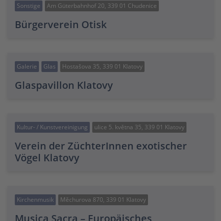
Sonstige
Am Güterbahnhof 20, 339 01 Chudenice
Bürgerverein Otisk
Galerie
Glas
Hostašova 35, 339 01 Klatovy
Glaspavillon Klatovy
Kultur- / Kunstvereinigung
ulice 5. května 35, 339 01 Klatovy
Verein der ZüchterInnen exotischer
Vögel Klatovy
Kirchenmusik
Měchurova 870, 339 01 Klatovy
Musica Sacra – Europäisches