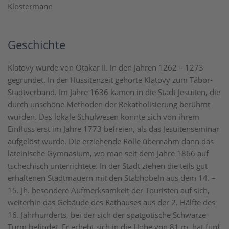
Klostermann
Geschichte
Klatovy wurde von Otakar II. in den Jahren 1262 – 1273
gegründet. In der Hussitenzeit gehörte Klatovy zum Tábor-
Stadtverband. Im Jahre 1636 kamen in die Stadt Jesuiten, die
durch unschöne Methoden der Rekatholisierung berühmt
wurden. Das lokale Schulwesen konnte sich von ihrem
Einfluss erst im Jahre 1773 befreien, als das Jesuitenseminar
aufgelöst wurde. Die erziehende Rolle übernahm dann das
lateinische Gymnasium, wo man seit dem Jahre 1866 auf
tschechisch unterrichtete. In der Stadt ziehen die teils gut
erhaltenen Stadtmauern mit den Stabhobeln aus dem 14. –
15. Jh. besondere Aufmerksamkeit der Touristen auf sich,
weiterhin das Gebäude des Rathauses aus der 2. Hälfte des
16. Jahrhunderts, bei der sich der spätgotische Schwarze
Turm befindet. Er erhebt sich in die Höhe von 81 m, hat fünf