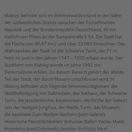
Klatovy befindet sich im Böhmerwaldvorland in der Nähe
der südwestlichen Grenze zwischen der Tschechischen
Republik und der Bundersrepublik Deutschland, 40 km
südlich von Pilsen an der Europastraße E 53. Die Stadt hat
die Fläche von 80,67 km2 und über 23.000 Einwohner. Das
Wahrzeichen der Stadt ist der Schwarze Turm, der 71 m
hoch ist und in den Jahren 1547 – 1555 erbaut wurde. Der
Stadtkern von Klatovy wurde im Jahre 1992 zur
Denkmalzone erklärt. Zu diesem Bereich gehört der älteste
Teil der Stadt, der durch Mauern umschlossen wird. In
Klatovy befinden sich folgende Sehenswürdigkeiten: die
Stadtbefestigung mit Stabhobeln, das Rathaus, der Schwarze
Turm, die Jezuitenkirche, Katakomben, die Kirche der Geburt
von der Heiligen Jungfrau, der Weiße Turm, das Museum,
die Apotheke Zum Weißen Nashorn (jetzt Galerie).
Historische Persönlichkeiten: Bohuslav Balbín Václav Matěj
Kramérius Josef Dobrovský Jaroslav Vrchlický Karel