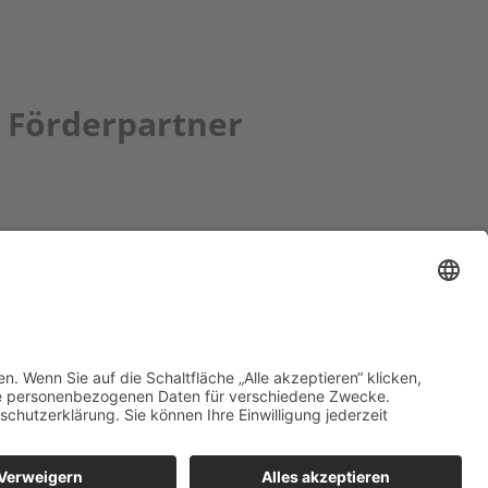
Förderpartner
tion bbkult.net
um Bavaria Bohemia
)
ronika Hofinger
g 1, 92539 Schönsee
9 (0)9674 / 92 48 78
ka.hofinger@cebb.de