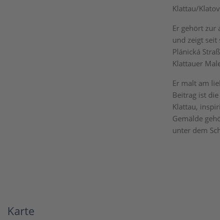
Klattau/Klatov
Er gehört zur
und zeigt seit
Plánická Stra
Klattauer Male
Er malt am lie
Beitrag ist d
Klattau, inspi
Gemälde gehö
unter dem Sc
Karte