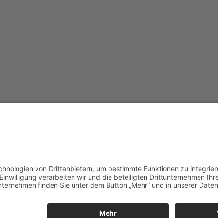
Redak
Centr
(CeBB
Dr. Ve
Freyun
Tel.:
+4
veroni