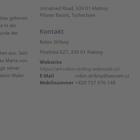
Unnamed Road, 339 01 Klatovy
Pilsner Bezirk, Tschechien
attau geboren
e in der
Kontakt
wurde der
Robin Stříbný
Plzeňská 627, 339 01 Klatovy
ken aus. Sein
rau Maria von
Webseite
ige seiner
https://art-robin-stribny.webnode.cz/
ation Maler
E-Mail
robin.stribny@seznam.cz
Mobilnummer
+420 737 076 148