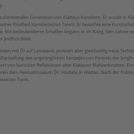
y.
 aufstrebenden Generation von Klattaus Künstlern. Er wurde in Kl
 seiner Kindheit künstlerisches Talent. Er besuchte eine Kunstschul
ße. Mit bedeutenderen Schaffen begann er im Krieg. Sein Lehrer 
r Jindřich Bílek.
bsten mit Öl auf Leinwand, probiert aber gleichzeitig neue Techni
ie Darstellung des ursprünglichen Konzepts von Porträts der Jungf
riert von barocken Reflexionen alter Klattauer Malwerkstätten. Ein
ren dem Heimatmuseum Dr. Hostaše in Klattau. Nach der Publik
hwarzen Turm.