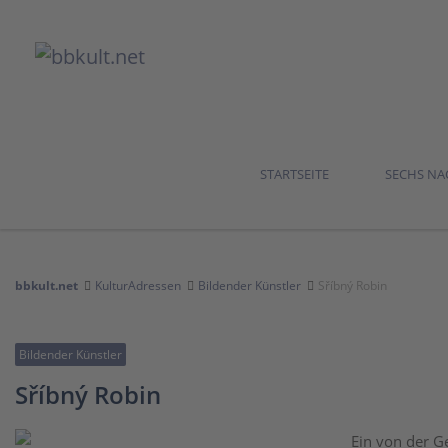
STARTSEITE
SECHS N
bbkult.net
KulturAdressen
Bildender Künstler
Sříbný Robin
Bildender Künstler
Sříbný Robin
Ein von der Ge