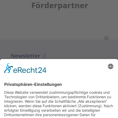
Förderpartner
Newsletter
ZUR ANMELDUNG
Redaktion bbkult.net
Centrum Bavaria Bohemia (CeBB)
Dr. Veronika Hofinger
Freyung 1, 92539 Schönsee