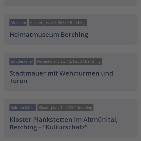
Museum
Klostergasse 2, 92334 Berching
Heimatmuseum Berching
Baudenkmal
Pettenkoferplatz 12, 92334 Berching
Stadtmauer mit Wehrtürmen und
Toren
Kulturschätze
Klosterplatz 1, 92334 Berching
Kloster Plankstetten im Altmühltal,
Berching – “Kulturschatz”