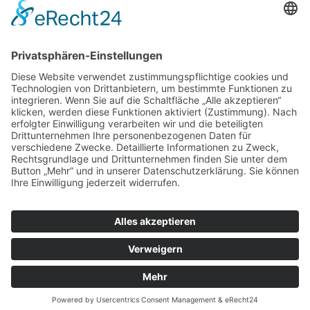
ZUR ANMELDUNG
Redaktion bbkult.net
Centrum Bavaria Bohemia (CeBB)
Dr. Veronika Hofinger
Freyung 1, 92539 Schönsee
Tel.:
+49 (0)9674 / 92 48 78
veronika.hofinger@cebb.de
Kontakt
Impressum
© Copyright
bbkult.net
Cookies
Datenschutzerklärung