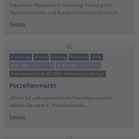
Fraunhofer-Rezeption in Straubing. Führung mit
Diplomarchivarin und Kuratorin Johanna Girschick…
Details
Ausstellung
Freizeit
Führung
Kleinkunst
Markt
25.07.2026
10:00 - 17:00
26.07.2026
10:00 - 17:00
Schirndinger Straße 48, 95691 Hohenberg an der Eger
Porzellanmarkt
„Wenn Sie außergewöhnliche Porzellane suchen,
werden Sie beim 6. Porzellanmarkt…
Details