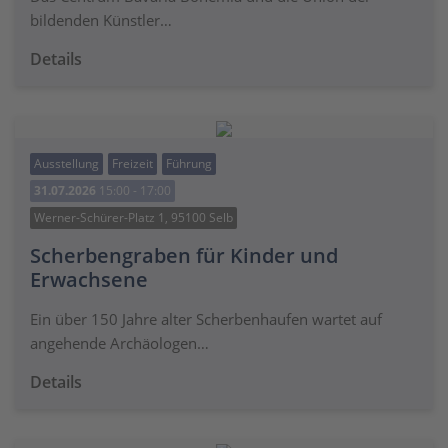
bildenden Künstler…
Details
Ausstellung
Freizeit
Führung
31.07.2026
15:00 - 17:00
Werner-Schürer-Platz 1, 95100 Selb
Scherbengraben für Kinder und
Erwachsene
Ein über 150 Jahre alter Scherbenhaufen wartet auf
angehende Archäologen…
Details