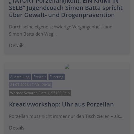
„TATORT Porzellan(ikon). EIN KRIMI IN
SELB“ Jugendcoach Simon Batta spricht
über Gewalt- und Drogenprävention
Durch seine eigene schwierige Vergangenheit fand
Simon Batta den Weg…
Details
Ausstellung
Freizeit
Führung
21.07.2026
17:30 - 20:30
Werner-Schürer-Platz 1, 95100 Selb
Kreativworkshop: Uhr aus Porzellan
Porzellan muss nicht immer nur den Tisch zieren – als…
Details