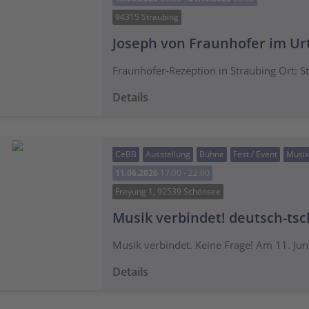
94315 Straubing
Joseph von Fraunhofer im Ur
Fraunhofer-Rezeption in Straubing Ort: S
Details
CeBB
Ausstellung
Bühne
Fest / Event
Musik
11.06.2026
17:00 - 22:00
Freyung 1, 92539 Schönsee
Musik verbindet! deutsch-tsc
Musik verbindet. Keine Frage! Am 11. Jun
Details