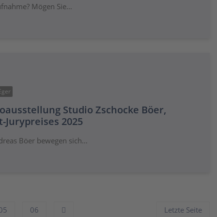
saufnahme? Mögen Sie…
Eger
oausstellung Studio Zschocke Böer,
-Jurypreises 2025
ndreas Böer bewegen sich…
05
06
Letzte Seite