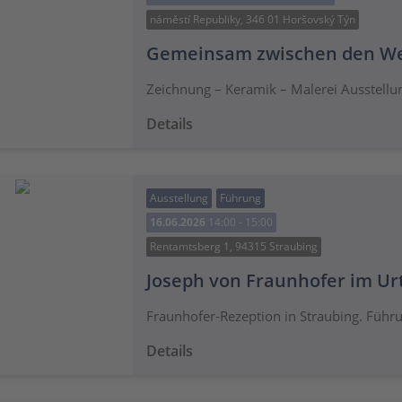
náměstí Republiky, 346 01 Horšovský Týn
Gemeinsam zwischen den We
Zeichnung – Keramik – Malerei Ausstell
Details
Ausstellung
Führung
16.06.2026
14:00 - 15:00
Rentamtsberg 1, 94315 Straubing
Joseph von Fraunhofer im Ur
Fraunhofer-Rezeption in Straubing. Führ
Details