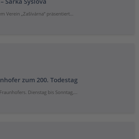
 – Šárka Syslová
em Verein „Zašívárna“ präsentiert…
aunhofer zum 200. Todestag
Fraunhofers. Dienstag bis Sonntag,…