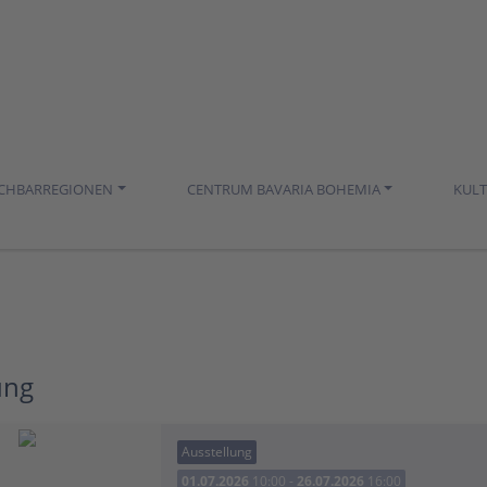
ACHBARREGIONEN
CENTRUM BAVARIA BOHEMIA
KUL
ung
Ausstellung
01.07.2026
10:00 -
26.07.2026
16:00