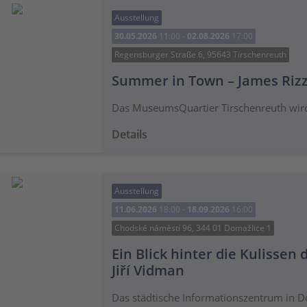
Ausstellung
30.05.2026
11:00 -
02.08.2026
17:00
Regensburger Straße 6, 95643 Tirschenreuth
Summer in Town – James Rizz
Das MuseumsQuartier Tirschenreuth wird
Details
Ausstellung
11.06.2026
18:00 -
18.09.2026
16:00
Chodské náměstí 96, 344 01 Domažlice 1
Ein Blick hinter die Kulissen
Jiří Vidman
Das städtische Informationszentrum in Do