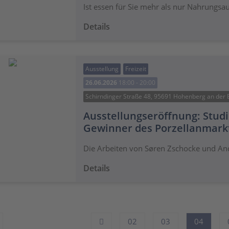
Ist essen für Sie mehr als nur Nahrung
Details
Ausstellung
Freizeit
26.06.2026
18:00 - 20:00
Schirndinger Straße 48, 95691 Hohenberg an der 
Ausstellungseröffnung: Studi
Gewinner des Porzellanmarkt
Die Arbeiten von Søren Zschocke und A
Details
02
03
04