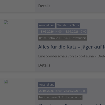
Details
Ausstellung
Wandern / Natur
13.05.2026
14:00 -
13.09.2026
17:00
Rathausstraße 1, 92421 Schwandorf
Alles für die Katz – Jäger auf 
Eine Sonderschau von Expo-Fauna – Diete
Details
Ausstellung
29.05.2026
18:00 -
28.07.2026
12:00
Neumannova, 383 01 Prachatice