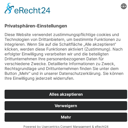
Centrum Bavaria Bohemia (CeBB)
Dr. Veronika Hofinger
Freyung 1, 92539 Schönsee
Tel.:
+49 (0)9674 / 92 48 78
veronika.hofinger@cebb.de
Kontakt
Impressum
© Copyright
bbkult.net
Cookies
Datenschutzerklärung