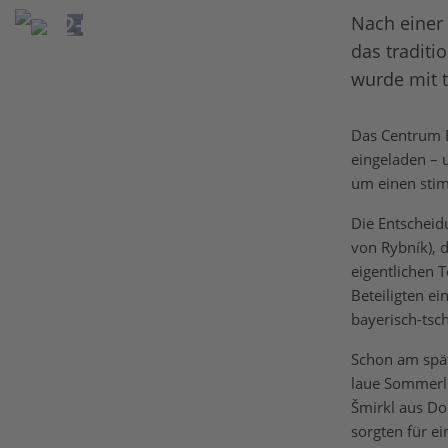
2+
Nach einer 
das traditi
wurde mit 
Das Centrum 
eingeladen – 
um einen sti
Die Entscheid
von Rybník), d
eigentlichen 
Beteiligten e
bayerisch-tsc
Schon am spät
laue Sommerlu
Šmirkl aus Do
sorgten für e