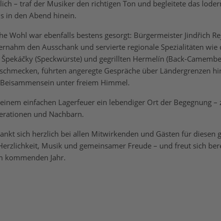
ich – traf der Musiker den richtigen Ton und begleitete das lode
is in den Abend hinein.
che Wohl war ebenfalls bestens gesorgt: Bürgermeister Jindřich Re
ernahm den Ausschank und servierte regionale Spezialitäten wie 
 Špekáčky (Speckwürste) und gegrillten Hermelín (Back-Camember
h schmecken, führten angeregte Gespräche über Ländergrenzen h
 Beisammensein unter freiem Himmel.
einem einfachen Lagerfeuer ein lebendiger Ort der Begegnung –
erationen und Nachbarn.
nkt sich herzlich bei allen Mitwirkenden und Gästen für diesen
Herzlichkeit, Musik und gemeinsamer Freude – und freut sich bere
im kommenden Jahr.