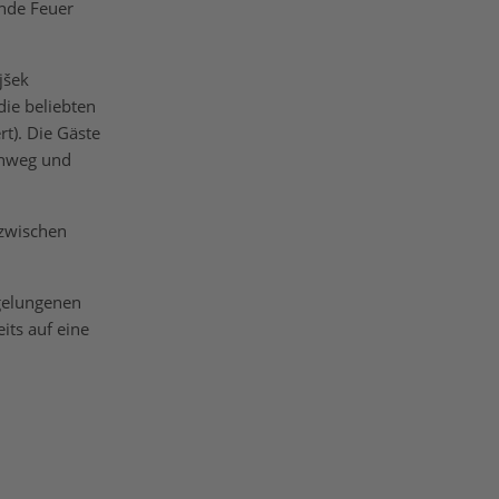
rnde Feuer
jšek
die beliebten
t). Die Gäste
inweg und
 zwischen
 gelungenen
its auf eine