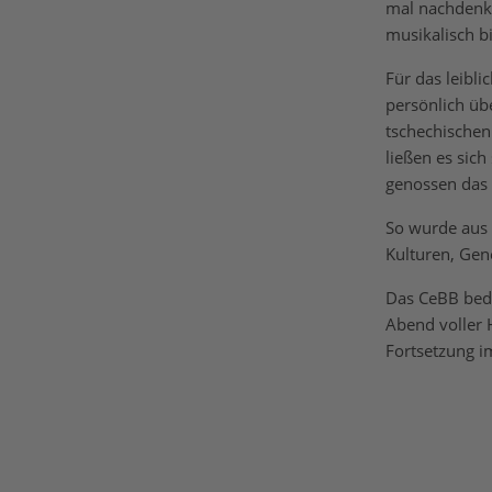
mal nachdenkl
musikalisch b
Für das leibli
persönlich üb
tschechischen
ließen es sic
genossen das
So wurde aus 
Kulturen, Gen
Das CeBB beda
Abend voller 
Fortsetzung 