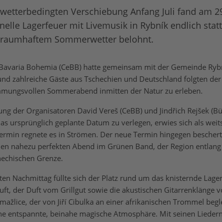
wetterbedingten Verschiebung Anfang Juli fand am 29.
onelle Lagerfeuer mit Livemusik in Rybník endlich stat
traumhaftem Sommerwetter belohnt.
Bavaria Bohemia (CeBB) hatte gemeinsam mit der Gemeinde Ryb
und zahlreiche Gäste aus Tschechien und Deutschland folgten der
mmungsvollen Sommerabend inmitten der Natur zu erleben.
ung der Organisatoren David Vereš (CeBB) und Jindřich Rejšek (B
as ursprünglich geplante Datum zu verlegen, erwies sich als weit
Termin regnete es in Strömen. Der neue Termin hingegen beschert
inen nahezu perfekten Abend im Grünen Band, der Region entlang
hechischen Grenze.
en Nachmittag füllte sich der Platz rund um das knisternde Lager
ft, der Duft vom Grillgut sowie die akustischen Gitarrenklänge v
mažlice, der von Jiří Cibulka an einer afrikanischen Trommel begl
ine entspannte, beinahe magische Atmosphäre. Mit seinen Liedern 