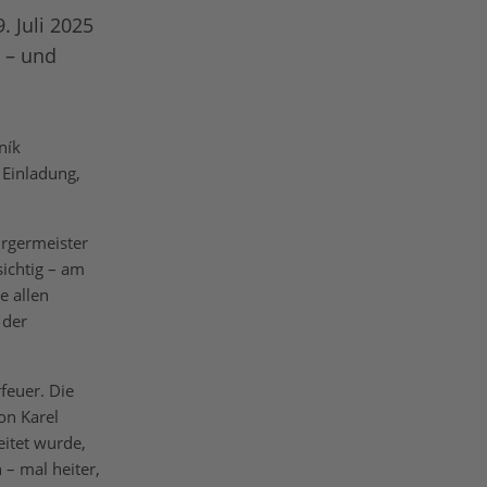
 Juli 2025
t – und
ník
 Einladung,
ürgermeister
sichtig – am
e allen
 der
feuer. Die
on Karel
eitet wurde,
– mal heiter,