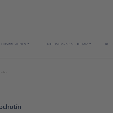
ACHBARREGIONEN
CENTRUM BAVARIA BOHEMIA
KUL
hotín
ochotín