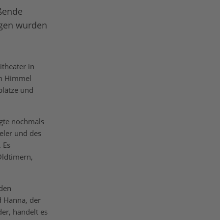
ßende
ngen wurden
theater in
em Himmel
plätze und
igte nochmals
eler und des
 Es
Oldtimern,
 den
d Hanna, der
er, handelt es