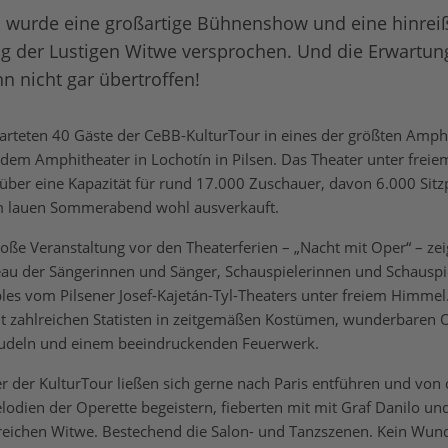
 wurde eine großartige Bühnenshow und eine hinrei
ng der Lustigen Witwe versprochen. Und die Erwartu
nn nicht gar übertroffen!
tarteten 40 Gäste der CeBB-KulturTour in eines der größten Amphi
 dem Amphitheater in Lochotín in Pilsen. Das Theater unter frei
 über eine Kapazität für rund 17.000 Zuschauer, davon 6.000 Sitz
m lauen Sommerabend wohl ausverkauft.
große Veranstaltung vor den Theaterferien – „Nacht mit Oper“ – ze
au der Sängerinnen und Sänger, Schauspielerinnen und Schauspi
les vom Pilsener Josef-Kajetán-Tyl-Theaters unter freiem Himmel.
it zahlreichen Statisten in zeitgemäßen Kostümen, wunderbaren 
udeln und einem beeindruckenden Feuerwerk.
r der KulturTour ließen sich gerne nach Paris entführen und von
odien der Operette begeistern, fieberten mit mit Graf Danilo un
eichen Witwe. Bestechend die Salon- und Tanzszenen. Kein Wund