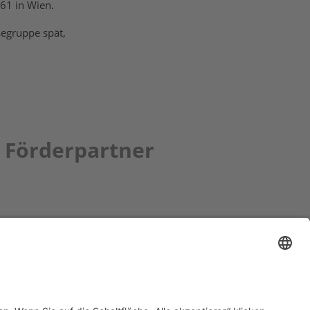
861 in Wien.
segruppe spät,
Förderpartner
tion bbkult.net
um Bavaria Bohemia
)
ronika Hofinger