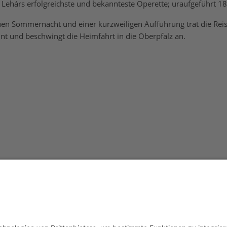
 Lehárs erfolgreichste und bekannteste Operette; uraufgeführt 1
uen Sommernacht und einer kurzweiligen Aufführung trat die Rei
unt und beschwingt die Heimfahrt in die Oberpfalz an.
Redak
Centr
(CeBB
Dr. Ve