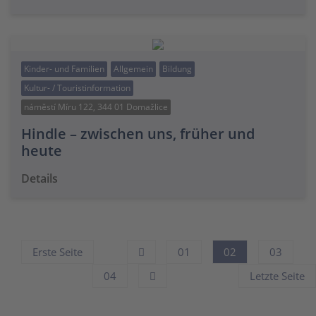
Kinder- und Familien
Allgemein
Bildung
Kultur- / Touristinformation
náměstí Míru 122, 344 01 Domažlice
Hindle – zwischen uns, früher und
heute
Details
Erste Seite
01
02
03
04
Letzte Seite