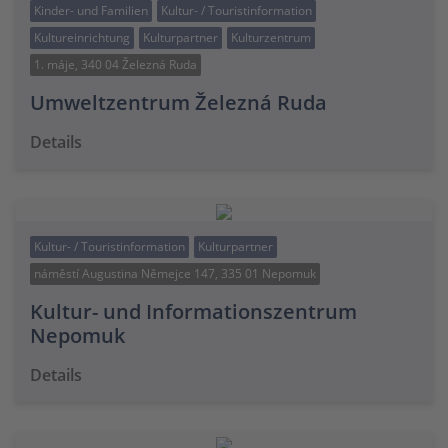
Kinder- und Familien
Kultur- / Touristinformation
Kultureinrichtung
Kulturpartner
Kulturzentrum
1. máje, 340 04 Železná Ruda
Umweltzentrum Železná Ruda
Details
Kultur- / Touristinformation
Kulturpartner
náměstí Augustina Němejce 147, 335 01 Nepomuk
Kultur- und Informationszentrum
Nepomuk
Details