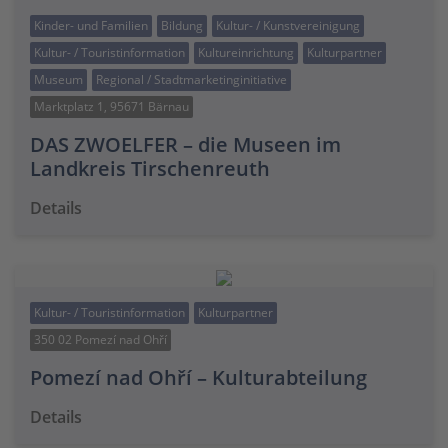
Kinder- und Familien
Bildung
Kultur- / Kunstvereinigung
Kultur- / Touristinformation
Kultureinrichtung
Kulturpartner
Museum
Regional / Stadtmarketinginitiative
Marktplatz 1, 95671 Bärnau
DAS ZWOELFER – die Museen im
Landkreis Tirschenreuth
Details
Kultur- / Touristinformation
Kulturpartner
350 02 Pomezí nad Ohří
Pomezí nad Ohří – Kulturabteilung
Details