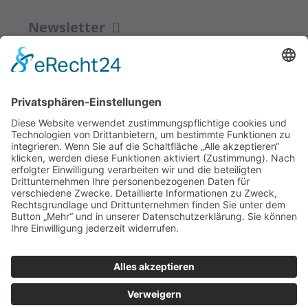
Newsletter
ZUR ANMELDUNG
Redaktion bbkult.net
Centrum Bavaria Bohemia (CeBB)
Dr. Veronika Hofinger
Freyung 1, 92539 Schönsee
Tel.:
+49 (0)9674 / 92 48 78
veronika.hofinger@cebb.de
Kontakt
Impressum
© Copyright