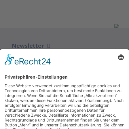
Newsletter
ZUR ANMELDUNG
Redaktion bbkult.net
Centrum Bavaria Bohemia (CeBB)
Dr. Veronika Hofinger
Freyung 1, 92539 Schönsee
Tel.:
+49 (0)9674 / 92 48 78
veronika.hofinger@cebb.de