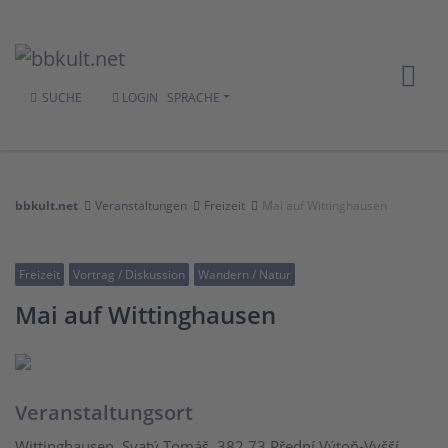
SUCHE
LOGIN
SPRACHE
bbkult.net
Veranstaltungen
Freizeit
Mai auf Wittinghausen
Freizeit
Vortrag / Diskussion
Wandern / Natur
Mai auf Wittinghausen
Veranstaltungsort
Wittinghausen, Svatý Tomáš, 382 73 Přední Výtoň-Vyšší