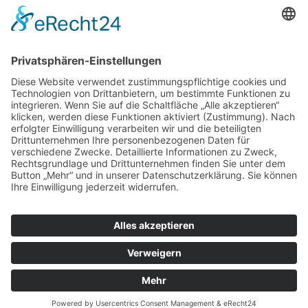
ZUR ANMELDUNG
Redaktion bbkult.net
Centrum Bavaria Bohemia (CeBB)
Dr. Veronika Hofinger
Freyung 1, 92539 Schönsee
Tel.:
+49 (0)9674 / 92 48 78
veronika.hofinger@cebb.de
Kontakt
Impressum
© Copyright
bbkult.net
Cookies
Datenschutzerklärung