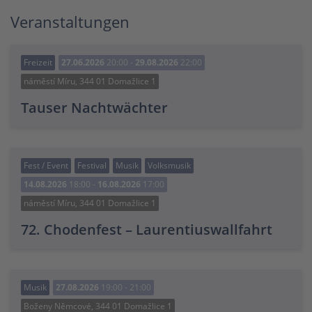
Veranstaltungen
Freizeit
27.06.2026
20:00 -
29.08.2026
22:00
náměstí Míru, 344 01 Domažlice 1
Tauser Nachtwächter
Fest / Event
Festival
Musik
Volksmusik
14.08.2026
18:00 -
16.08.2026
17:00
náměstí Míru, 344 01 Domažlice 1
72. Chodenfest – Laurentiuswallfahrt
Musik
27.08.2026
19:00 - 21:00
Boženy Němcové, 344 01 Domažlice 1