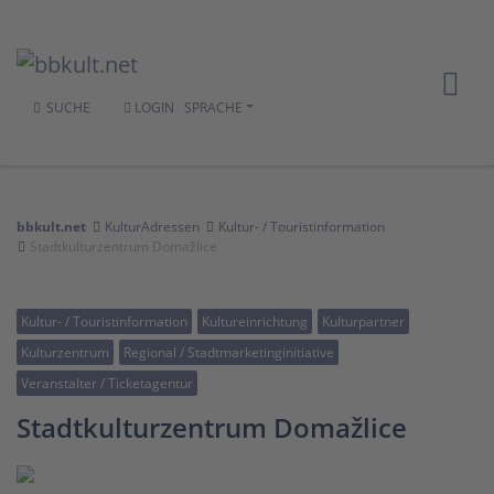
SUCHE
LOGIN
SPRACHE
bbkult.net
KulturAdressen
Kultur- / Touristinformation
Stadtkulturzentrum Domažlice
Kultur- / Touristinformation
Kultureinrichtung
Kulturpartner
Kulturzentrum
Regional / Stadtmarketinginitiative
Veranstalter / Ticketagentur
Stadtkulturzentrum Domažlice