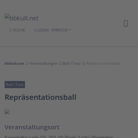
SUCHE
LOGIN
SPRACHE
bbkult.net
Veranstaltungen
Ball / Tanz
Repräsentationsball
Ball / Tanz
Repräsentationsball
Veranstaltungsort
Kopeckého sady 59, 301 00 Plzeň 3-Jižní Předměstí