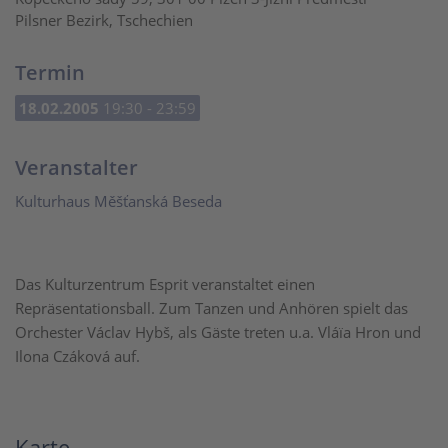
Pilsner Bezirk, Tschechien
Termin
18.02.2005
19:30 - 23:59
Veranstalter
Kulturhaus Měšťanská Beseda
Das Kulturzentrum Esprit veranstaltet einen
Repräsentationsball. Zum Tanzen und Anhören spielt das
Orchester Václav Hybš, als Gäste treten u.a. Vláïa Hron und
Ilona Czáková auf.
Karte