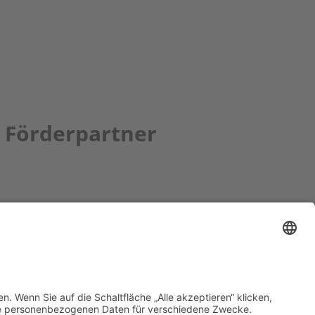
Förderpartner
tion bbkult.net
um Bavaria Bohemia
)
ronika Hofinger
g 1, 92539 Schönsee