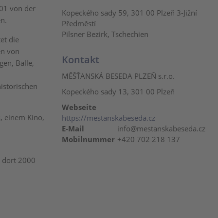
901 von der
Kopeckého sady 59, 301 00 Plzeň 3-Jižní
en.
Předměstí
Pilsner Bezirk, Tschechien
et die
en von
Kontakt
gen, Bälle,
MĚŠŤANSKÁ BESEDA PLZEŇ s.r.o.
historischen
Kopeckého sady 13, 301 00 Plzeň
Webseite
, einem Kino,
https://mestanskabeseda.cz
E-Mail
info@mestanskabeseda.cz
n
Mobilnummer
+420 702 218 137
n dort 2000