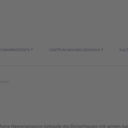
ACHBARREGIONEN
CENTRUM BAVARIA BOHEMIA
KUL
Beseda
höne Neorenaissance-Gebäude des Bürgerhauses mit seinem Jug