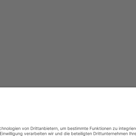
Redak
Centr
(CeBB
Dr. Ve
Freyun