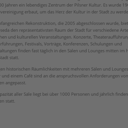
 100 Jahren ein lebendiges Zentrum der Pilsner Kultur. Es wurde 1
rvereinigung erbaut, um das Herz der Kultur in der Stadt zu werd
fangreichen Rekonstruktion, die 2005 abgeschlossen wurde, biet
seda den repräsentativsten Raum der Stadt für verschiedene Art
chen und kulturellen Veranstaltungen. Konzerte, Theateraufführun
orführungen, Festivals, Vorträge, Konferenzen, Schulungen und
altungen finden fast täglich in den Sälen und Lounges mitten im 
adt statt.
igen historischen Räumlichkeiten mit mehreren Sälen und Lounges
 und einem Café sind an die anspruchsvollen Anforderungen vo
en angepasst.
azität aller Säle liegt bei über 1000 Personen und jährlich finde
n statt.