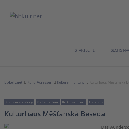
STARTSEITE
SECHS N
bbkult.net
KulturAdressen
Kultureinrichtung
Kulturhaus Měšťanská 
Kultureinrichtung
Kulturpartner
Kulturzentrum
Location
Kulturhaus Měšťanská Beseda
Das wundersc