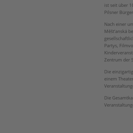
ist seit über
Pilsner Bürge
Nach einer um
Měšt’anská be
gesellschaftli
Partys, Filmv
Kinderveranst
Zentrum der St
Die einzigart
einem Theater
Veranstaltung
Die Gesamtkap
Veranstaltunge