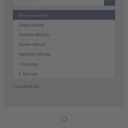
Literatur
Keine Auswahl
Markt
Diese Woche
Messe
Nächste Woche
Musik
Dieser Monat
Sport
Nächster Monat
Vortrag / Diskussion
3 Monate
Wandern / Natur
6 Monate
Sonstiges
Zurücksetzen