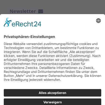
Newsletter
ZUR ANMELDUNG
Redaktion bbkult.net
Centrum Bavaria Bohemia (CeBB)
Dr. Veronika Hofinger
Freyung 1, 92539 Schönsee
Tel.:
+49 (0)9674 / 92 48 78
veronika.hofinger@cebb.de
Kontakt
Impressum
© Copyright