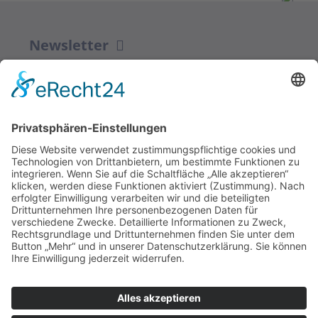
Newsletter
ZUR ANMELDUNG
Redaktion bbkult.net
Centrum Bavaria Bohemia (CeBB)
Dr. Veronika Hofinger
Freyung 1, 92539 Schönsee
Tel.:
+49 (0)9674 / 92 48 78
veronika.hofinger@cebb.de
Kontakt