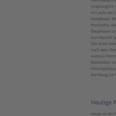
Wehrbauarchi
Ursprünglich 
Im Laufe der 
komplexen Weh
Hochstifts, a
Bauphasen und
zum Barock la
Der dritte Be
nach dem Drei
Antonio Petrin
Maximilian v
Festungsbaui
Kernburg zur 
Heutige 
Heute ist die