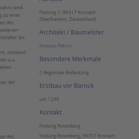
wähnt wird.
Festung 1, 96317 Kronach
g zu einer
Oberfranken, Deutschland
tz des
chiedenen
Architekt / Baumeister
telalter bis
Antonio Petrini
rk, entstand
Besondere Merkmale
en u.a.
tekten
Regionale Bedeutung
bau der
Erstbau vor Barock
um 1249
Kontakt
Festung Rosenberg
Festung Rosenberg, 96317 Kronach
age des