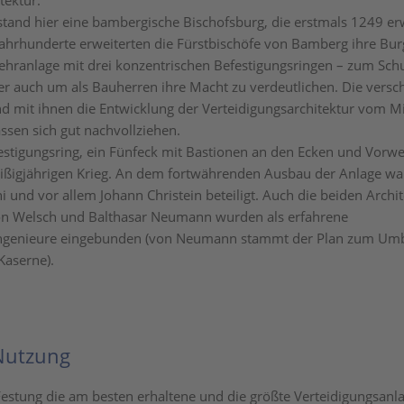
tektur.
stand hier eine bambergische Bischofsburg, die erstmals 1249 er
Jahrhunderte erweiterten die Fürstbischöfe von Bamberg ihre Bur
ranlage mit drei konzentrischen Befestigungsringen – zum Schu
ber auch um als Bauherren ihre Macht zu verdeutlichen. Die vers
 mit ihnen die Entwicklung der Verteidigungsarchitektur vom Mit
ssen sich gut nachvollziehen.
festigungsring, ein Fünfeck mit Bastionen an den Ecken und Vorwe
ßigjährigen Krieg. An dem fortwährenden Ausbau der Anlage war
i und vor allem Johann Christein beteiligt. Auch die beiden Archi
on Welsch und Balthasar Neumann wurden als erfahrene
ngenieure eingebunden (von Neumann stammt der Plan zum Um
Kaserne).
Nutzung
 Festung die am besten erhaltene und die größte Verteidigungsanl