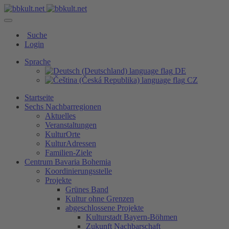
Suche
Login
Sprache
DE
CZ
Startseite
Sechs Nachbarregionen
Aktuelles
Veranstaltungen
KulturOrte
KulturAdressen
Familien-Ziele
Centrum Bavaria Bohemia
Koordinierungsstelle
Projekte
Grünes Band
Kultur ohne Grenzen
abgeschlossene Projekte
Kulturstadt Bayern-Böhmen
Zukunft Nachbarschaft