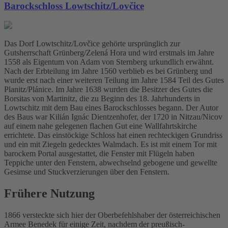
Barockschloss Lowtschitz/Lovčice
Das Dorf Lowtschitz/Lovčice gehörte ursprünglich zur
Gutsherrschaft Grünberg/Zelená Hora und wird erstmals im Jahre
1558 als Eigentum von Adam von Sternberg urkundlich erwähnt.
Nach der Erbteilung im Jahre 1560 verblieb es bei Grünberg und
wurde erst nach einer weiteren Teilung im Jahre 1584 Teil des Gutes
Planitz/Plánice. Im Jahre 1638 wurden die Besitzer des Gutes die
Borsitas von Martinitz, die zu Beginn des 18. Jahrhunderts in
Lowtschitz mit dem Bau eines Barockschlosses begann. Der Autor
des Baus war Kilián Ignác Dientzenhofer, der 1720 in Nitzau/Nicov
auf einem nahe gelegenen flachen Gut eine Wallfahrtskirche
errichtete. Das einstöckige Schloss hat einen rechteckigen Grundriss
und ein mit Ziegeln gedecktes Walmdach. Es ist mit einem Tor mit
barockem Portal ausgestattet, die Fenster mit Flügeln haben
Teppiche unter den Fenstern, abwechselnd gebogene und gewellte
Gesimse und Stuckverzierungen über den Fenstern.
Frühere Nutzung
1866 versteckte sich hier der Oberbefehlshaber der österreichischen
Armee Benedek für einige Zeit, nachdem der preußisch-