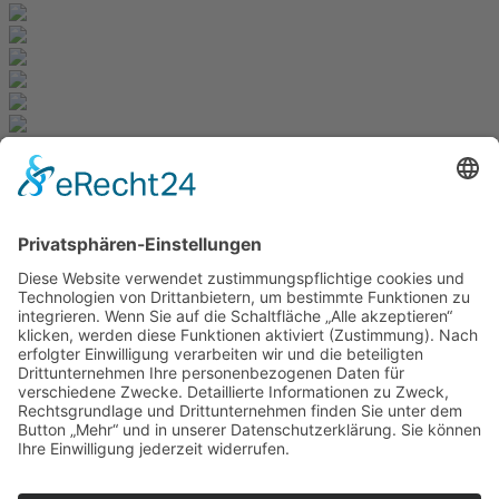
Newsletter
Zur Anmeldung
Redaktion bbkult.net
Centrum Bavaria Bohemia (CeBB)
Dr. Veronika Hofinger
Freyung 1, 92539 Schönsee
Tel.:
+49 (0)9674 / 92 48 78
veronika.hofinger@cebb.de
© Copyright bbkult.net