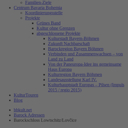
Familien-Ziele
Centrum Bavaria Bohemia
Koordinierungsstelle
Projekte
Grünes Band
Kultur ohne Grenzen
abgeschlossene Projekte
Kulturstadt Bayern-Böhmen
Zukunft Nachbarschaft
Barockregion Bayern Böhmen
Verbinden und Zusammenwachsen – von
Land zu Land
Von der Paneuropa-Idee ins gemeinsame
Haus Europa
Kulturregion Bayern Böhmen
Landesausstellung Karl IV.
Kulturhauptstadt Europas – Pilsen (Impuls
2015 / regio 2015)
KulturTouren
Blog
bbkult.net
Barock Adressen
Barockschloss Lowtschitz/Lovčice