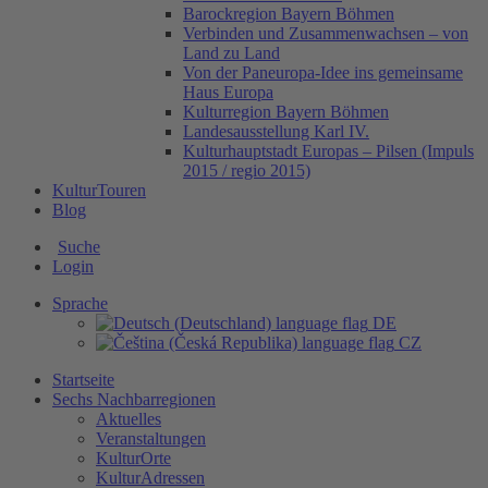
Barockregion Bayern Böhmen
Verbinden und Zusammenwachsen – von
Land zu Land
Von der Paneuropa-Idee ins gemeinsame
Haus Europa
Kulturregion Bayern Böhmen
Landesausstellung Karl IV.
Kulturhauptstadt Europas – Pilsen (Impuls
2015 / regio 2015)
KulturTouren
Blog
Suche
Login
Sprache
DE
CZ
Startseite
Sechs Nachbarregionen
Aktuelles
Veranstaltungen
KulturOrte
KulturAdressen