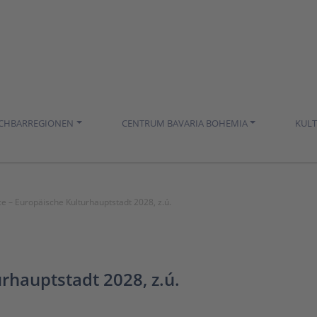
ACHBARREGIONEN
CENTRUM BAVARIA BOHEMIA
KUL
e – Europäische Kulturhauptstadt 2028, z.ú.
rhauptstadt 2028, z.ú.