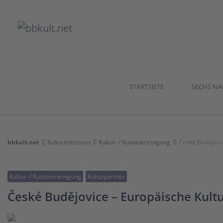
STARTSEITE
SECHS N
bbkult.net
KulturAdressen
Kultur- / Kunstvereinigung
České Budějovic
Kultur- / Kunstvereinigung
Kulturpartner
České Budějovice – Europäische Kultu