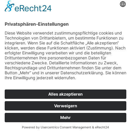
ZUR ANMELDUNG
Redaktion bbkult.net
Centrum Bavaria Bohemia (CeBB)
Dr. Veronika Hofinger
Freyung 1, 92539 Schönsee
Tel.:
+49 (0)9674 / 92 48 78
veronika.hofinger@cebb.de
Kontakt
Impressum
© Copyright
bbkult.net
Cookies
Datenschutzerklärung