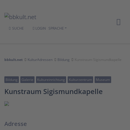
SUCHE
LOGIN
SPRACHE
bbkult.net
KulturAdressen
Bildung
Kunstraum Sigismundkapelle
Bildung
Galerie
Kultureinrichtung
Kulturzentrum
Museum
Kunstraum Sigismundkapelle
Adresse