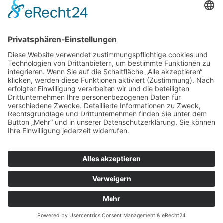
ZUR ANMELDUNG
Redaktion bbkult.net
Centrum Bavaria Bohemia (CeBB)
Dr. Veronika Hofinger
Freyung 1, 92539 Schönsee
Tel.:
+49 (0)9674 / 92 48 78
veronika.hofinger@cebb.de
Kontakt
Impressum
© Copyright
bbkult.net
Cookies
Datenschutzerklärung