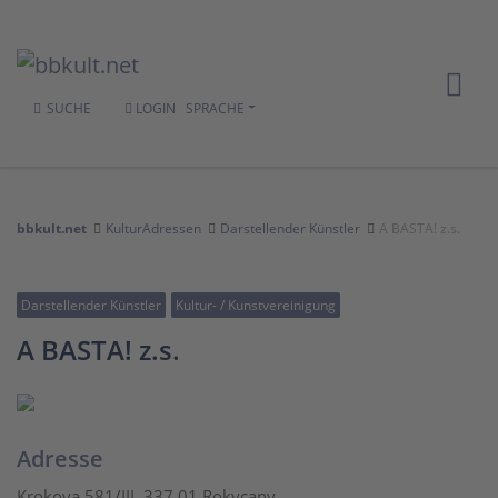
SUCHE
LOGIN
SPRACHE
bbkult.net
KulturAdressen
Darstellender Künstler
A BASTA! z.s.
Darstellender Künstler
Kultur- / Kunstvereinigung
A BASTA! z.s.
Adresse
Krokova 581/III, 337 01 Rokycany