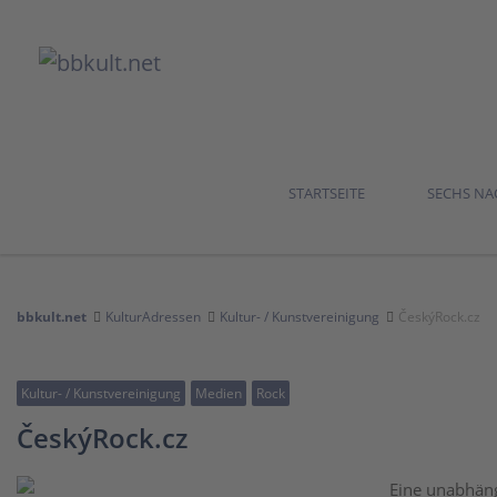
STARTSEITE
SECHS N
bbkult.net
KulturAdressen
Kultur- / Kunstvereinigung
ČeskýRock.cz
Kultur- / Kunstvereinigung
Medien
Rock
ČeskýRock.cz
Eine unabhäng