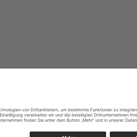
Redak
Centr
(CeBB
Dr. Ve
Freyun
Tel.:
+4
veroni