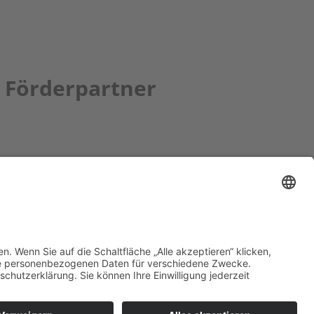
Förderpartner
tion bbkult.net
um Bavaria Bohemia
)
ronika Hofinger
g 1, 92539 Schönsee
9 (0)9674 / 92 48 78
ka.hofinger@cebb.de