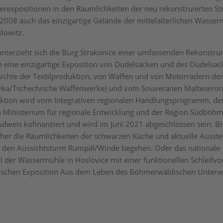
erexpositionen in den Räumlichkeiten der neu rekonstruierten St
 2008 auch das einzigartige Gelände der mittelalterlichen Wasser
lowitz.
nterzieht sich die Burg Strakonice einer umfassenden Rekonstrui
eine einzigartige Exposition von Dudelsäcken und des Dudelsack
ichte der Textilproduktion, von Waffen und von Motorrädern de
vka/Tschechische Waffenwerke) und vom Souveränen Malteserord
uktion wird vom Integrativen regionalen Handlungsprogramm, d
 Ministerium für regionale Entwicklung und der Region Südböhm
dweis kofinanziert und wird im Juni 2021 abgeschlossen sein. Bi
er die Räumlichkeiten der schwarzen Küche und aktuelle Ausste
 den Aussichtsturm Rumpál/Winde begehen. Oder das nationale
 der Wassermühle in Hoslovice mit einer funktionellen Schleifvo
fischen Exposition Aus dem Leben des Böhmerwäldischen Unterw