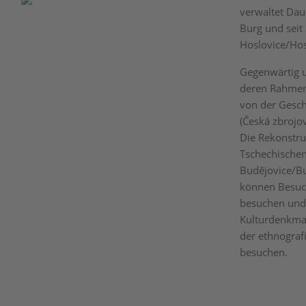
verwaltet Dau
Burg und seit
Hoslovice/Hos
Gegenwärtig u
deren Rahmen 
von der Gesch
(Česká zbrojo
Die Rekonstr
Tschechischen
Budějovice/Bu
können Besuch
besuchen und
Kulturdenkmal
der ethnogra
besuchen.