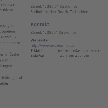
rakonitzer
Zámek 1, 386 01 Strakonice
mühle in
Südböhmischer Bezirk, Tschechien
Kontakt
erung, in
 Spielens,
Zámek 1, 38601 Strakonice
r Marke ČZ
Webseite
en entsteht.
http://www.muzeum-st.cz
em
E-Mail
informace@muzeum-st.cz
en in České
Telefon
+420 380 422 608
s dahin
llungen
rrichtung und
aldes