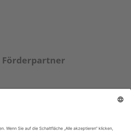
Förderpartner
tion bbkult.net
um Bavaria Bohemia
)
ronika Hofinger