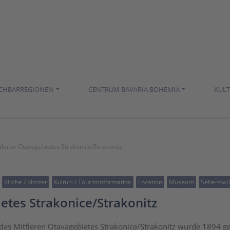
ACHBARREGIONEN
CENTRUM BAVARIA BOHEMIA
KUL
eren Otavagebietes Strakonice/Strakonitz
Kirche / Kloster
Kultur- / Touristinformation
Location
Museum
Sehenswür
tes Strakonice/Strakonitz
s Mittleren Otavagebietes Strakonice/Strakonitz wurde 1894 ge