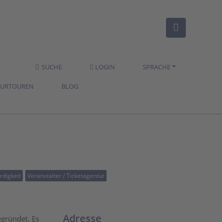
SUCHE
LOGIN
SPRACHE
TURTOUREN
BLOG
digkeit
Veranstalter / Ticketagentur
Adresse
gründet. Es