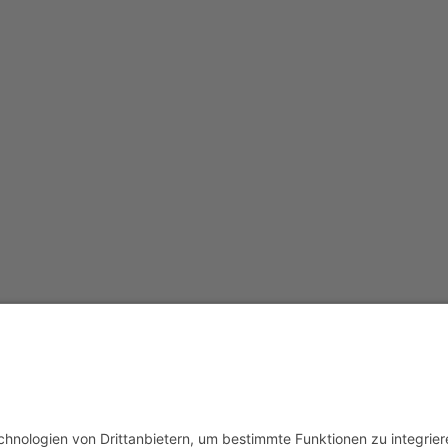
Redak
Centr
(CeBB
Dr. Ve