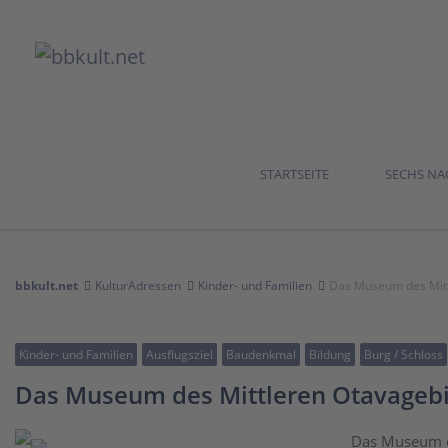
STARTSEITE
SECHS N
bbkult.net
KulturAdressen
Kinder- und Familien
Das Museum des Mittl
Kinder- und Familien
Ausflugsziel
Baudenkmal
Bildung
Burg / Schloss
Das Museum des Mittleren Otavagebie
Das Museum de